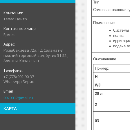
Тип
Самовсасывающая у
Тепло Центр
Применение
Системы 
Ермек
полив
ирригаци
подача в
Розыбакиева 72а, ТД Саламат-3
нижний торговый зал, бутик 51-52.,
Обозначение
Алматы, Казахстан
Пример:
+7 (778) 992-90-37
H
WhatsApp Берик
WJ
20 л
9929037@mail.ru
2
КАРТА
03