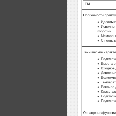
EM
Особенности/преиму
Идеально
Исполнен
коррозии.
Мембранн
С полным
Технические характ
Подключе
Высота в
Входное 
Давление
Возможно
Температ
Рабочее 
Класс за
Подключе
Подключе
Оснащение/функции