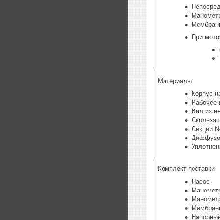
Непосред
Манометр
Мембранн
При мото
Материалы
Корпус н
Рабочее 
Вал из н
Скользящ
Секции No
Диффузор
Уплотнен
Комплект поставки
Насос
Манометр
Маномет
Мембранн
Напорный