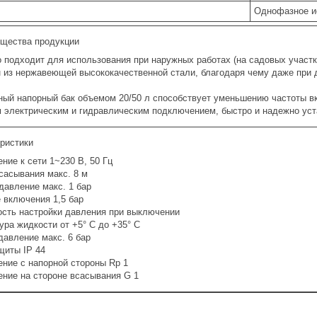
Однофазное ис
щества продукции
 подходит для использования при наружных работах (на садовых участк
 из нержавеющей высококачественной стали, благодаря чему даже при 
ый напорный бак объемом 20/50 л способствует уменьшению частоты в
 электрическим и гидравлическим подключением, быстро и надежно ус
еристики
ние к сети 1~230 В, 50 Гц
сасывания макс. 8 м
давление макс. 1 бар
 включения 1,5 бар
сть настройки давления при выключении
ура жидкости от +5° C до +35° C
давление макс. 6 бар
щиты IP 44
ние с напорной стороны Rp 1
ние на стороне всасывания G 1