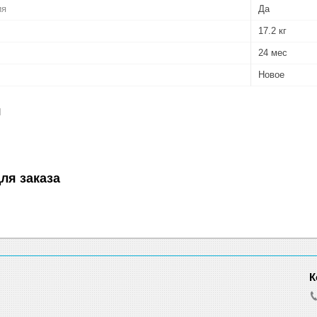
ия
Да
17.2 кг
24 мес
Новое
я
ля заказа