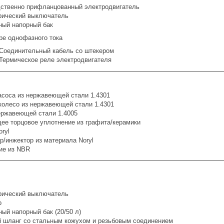
ственно прифланцованный электродвигатель
ический выключатель
ый напорный бак
ре однофазного тока
Соединительный кабель со штекером
Термическое реле электродвигателя
асоса из нержавеющей стали 1.4301
колесо из нержавеющей стали 1.4301
ержавеющей стали 1.4005
ее торцовое уплотнение из графита/керамики
ryl
/инжектор из материала Noryl
ие из NBR
ический выключатель
р
ый напорный бак (20/50 л)
 шланг со стальным кожухом и резьбовым соединением