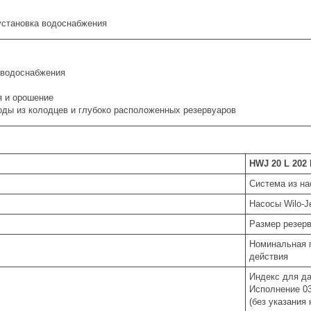
становка водоснабжения
водоснабжения
я и орошение
оды из колодцев и глубоко расположенных резервуаров
HWJ 20 L 202
Система из н
Насосы Wilo-J
Размер резер
Номинальная п
действия
Индекс для д
Исполнение 03
(без указания 