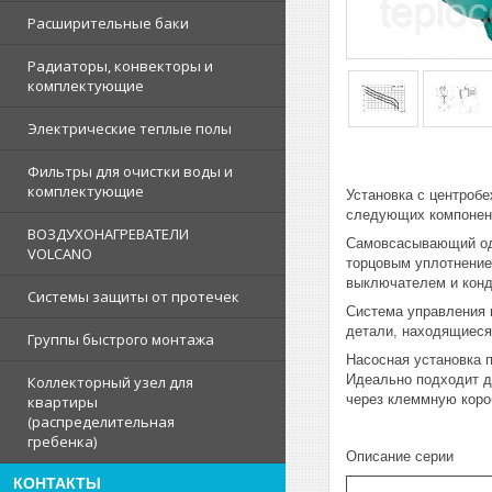
Расширительные баки
Радиаторы, конвекторы и
комплектующие
Электрические теплые полы
Фильтры для очистки воды и
комплектующие
Установка с центроб
следующих компонен
ВОЗДУХОНАГРЕВАТЕЛИ
Самовсасывающий одн
VOLCANO
торцовым уплотнени
выключателем и конд
Системы защиты от протечек
Система управления 
детали, находящиеся 
Группы быстрого монтажа
Насосная установка 
Идеально подходит д
Коллекторный узел для
через клеммную коро
квартиры
(распределительная
гребенка)
Описание серии
КОНТАКТЫ