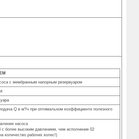
 EM
асоса с мембранным напорным резервуаром
et
вуара
одача Q в м³/ч при оптимальном коэффициенте полезного
авления насоса
 с более высоким давлением, чем исполнение 02
на количество рабочих колес!)