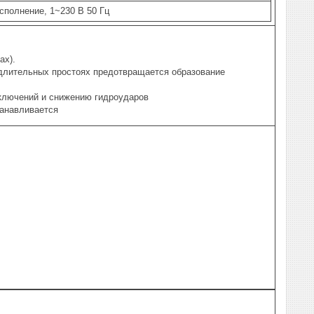
полнение, 1~230 В 50 Гц
ах).
длительных простоях предотвращается образование
ключений и снижению гидроударов
танавливается