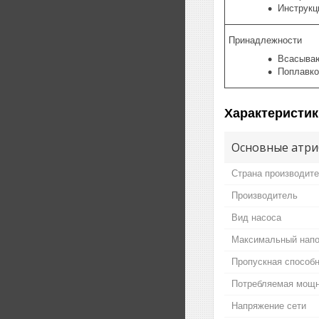
Инструкц
Принадлежности
Всасываю
Поплавк
Характеристик
Основные атри
Страна производит
Производитель
Вид насоса
Максимальный нап
Пропускная способ
Потребляемая мощ
Напряжение сети