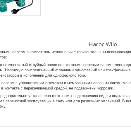
Насос Wilo
ежным насосом в компактном исполнении с горизонтальным всасывающим
тов:
оступенчатый струйный насос со сквозным насосным валом электродв
ем. Напрямую присоединенный фланцами однофазный или трехфазный э
енсатором в исполнении для однофазного тока.
насосом с управляющим агрегатом и мембранным напорным баком, мано
в контакте с перекачиваемой средой, не подвержены коррозии.
предварительно установлена в готовом к подключению виде и подключае
ля переносной эксплуатации в саду или для различных увлечений. В и
бку.