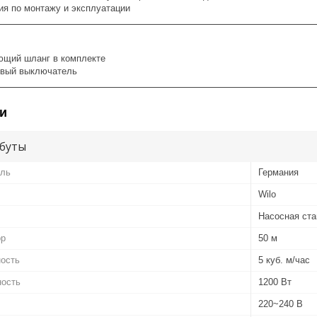
ия по монтажу и эксплуатации
щий шланг в комплекте
овый выключатель
и
буты
ель
Германия
Wilo
Насосная ста
ор
50 м
ность
5 куб. м/час
ность
1200 Вт
220~240 В