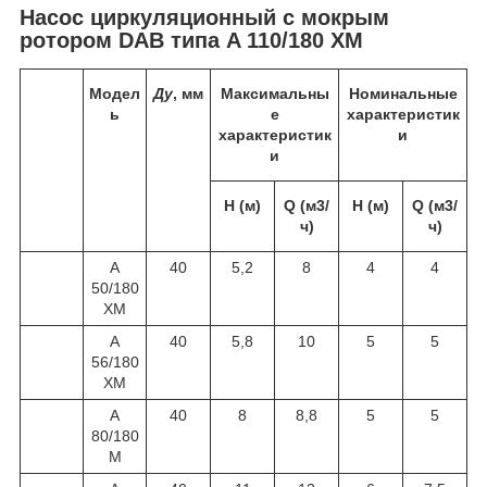
Насос циркуляционный с мокрым
ротором DAB типа A 110/180 ХM
Модел
Ду
, мм
Максимальны
Номинальные
ь
е
характеристик
характеристик
и
и
Н (м)
Q (м3/
Н (м)
Q (м3/
ч)
ч)
A
40
5,2
8
4
4
50/180
XM
A
40
5,8
10
5
5
56/180
XM
A
40
8
8,8
5
5
80/180
M