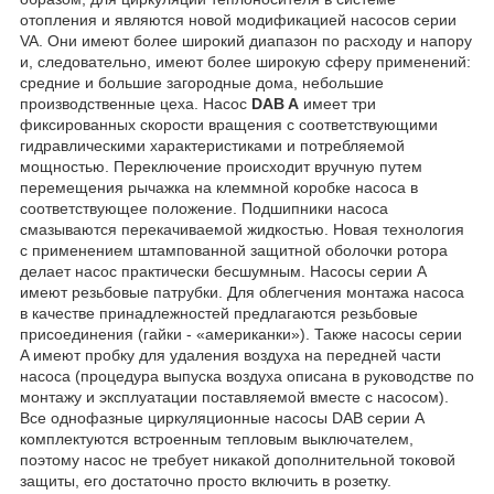
отопления и являются новой модификацией насосов серии
VA. Они имеют более широкий диапазон по расходу и напору
и, следовательно, имеют более широкую сферу применений:
средние и большие загородные дома, небольшие
производственные цеха. Насос
DAB A
имеет три
фиксированных скорости вращения с соответствующими
гидравлическими характеристиками и потребляемой
мощностью. Переключение происходит вручную путем
перемещения рычажка на клеммной коробке насоса в
соответствующее положение. Подшипники насоса
смазываются перекачиваемой жидкостью. Новая технология
с применением штампованной защитной оболочки ротора
делает насос практически бесшумным. Насосы серии A
имеют резьбовые патрубки. Для облегчения монтажа насоса
в качестве принадлежностей предлагаются резьбовые
присоединения (гайки - «американки»). Также насосы серии
A имеют пробку для удаления воздуха на передней части
насоса (процедура выпуска воздуха описана в руководстве по
монтажу и эксплуатации поставляемой вместе с насосом).
Все однофазные циркуляционные насосы DAB серии A
комплектуются встроенным тепловым выключателем,
поэтому насос не требует никакой дополнительной токовой
защиты, его достаточно просто включить в розетку.