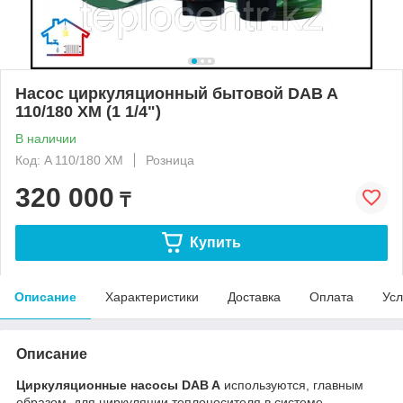
Насос циркуляционный бытовой DAB A
110/180 XM (1 1/4")
В наличии
Код: A 110/180 XM
Розница
320 000
₸
Купить
Описание
Характеристики
Доставка
Оплата
Усл
Описание
Циркуляционные насосы DAB A
используются, главным
образом, для циркуляции теплоносителя в системе