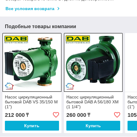
Все условия возврата
Подобные товары компании
Насос циркуляционный
Насос циркуляционный
Нас
бытовой DAB VS 35/150 M
бытовой DAB A 56/180 XM
быто
(1")
(1 1/4")
(1")
212 000
260 000
105
₸
₸
Купить
Купить