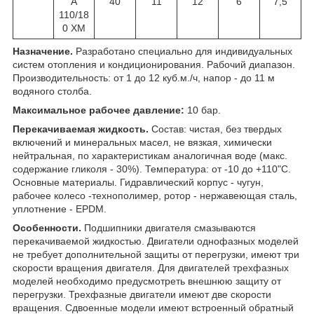
A
40
11
12
6
7,5
110/18
0 XM
Назначение.
Разработано специально для индивидуальных
систем отопления и кондиционирования. Рабочий диапазон.
Производительность: от 1 до 12 куб.м./ч, напор - до 11 м
водяного столба.
Максимальное рабочее давление:
10 бар.
Перекачиваемая жидкость.
Состав: чистая, без твердых
включений и минеральных масел, не вязкая, химически
нейтральная, по характеристикам аналогичная воде (макс.
содержание гликоля - 30%). Температура: от -10 до +110"С.
Основные материалы. Гидравлический корпус - чугун,
рабочее колесо -технополимер, ротор - нержавеющая сталь,
уплотнение - EPDM.
Особенности.
Подшипники двигателя смазываются
перекачиваемой жидкостью. Двигатели однофазных моделей
не требует дополнительной защиты от перегрузки, имеют три
скорости вращения двигателя. Для двигателей трехфазных
моделей необходимо предусмотреть внешнюю защиту от
перегрузки. Трехфазные двигатели имеют две скорости
вращения. Сдвоенные модели имеют встроенный обратный