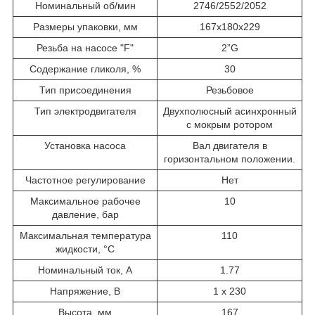
Номинальный об/мин
2746/2552/2052
Размеры упаковки, мм
167x180x229
Резьба на насосе "F"
2”G
Содержание гликоля, %
30
Тип присоединения
Резьбовое
Тип электродвигателя
Двухполюсный асинхронный
с мокрым ротором
Установка насоса
Вал двигателя в
горизонтальном положении.
Частотное регулирование
Нет
Максимальное рабочее
10
давление, бар
Максимальная температура
110
жидкости, °С
Номинальный ток, А
1.77
Напряжение, В
1 x 230
Высота, мм
167