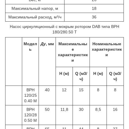
Максимальный напор, м
18
Максимальный расход, м³/ч
36
Насос циркуляционный с мокрым ротором DAB типа BPH
180/280.50 Т
Модел
Ду
, мм
Максимальны
Номинальные
ь
е
характеристик
характеристик
и
и
Н (м)
Q (м3/
Н (м)
Q (м3/
ч)
ч)
BPH
40
12
15
8
8
120/25
0.40 M
BPH
50
11,8
30
8,5
16
120/28
0.50 М
BPH
65
11
44
8
27