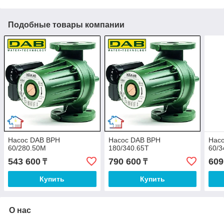
Подобные товары компании
Насос DAB BPH
Насос DAB BPH
Нас
60/280.50M
180/340.65Т
60/3
543 600
790 600
609
₸
₸
Купить
Купить
О нас