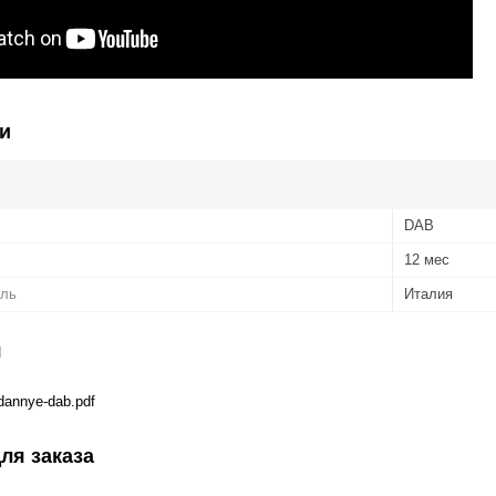
и
DAB
12 мес
ель
Италия
я
dannye-dab.pdf
ля заказа