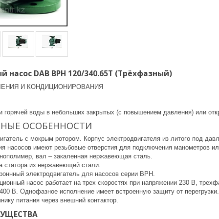
 насос DAB BPH 120/340.65T (Трёхфазный)
ЛЕНИЯ И КОНДИЦИОНИРОВАНИЯ
и горячей воды в небольших закрытых (с повышением давления) или от
ВНЫЕ ОСОБЕННОСТИ
вигатель с мокрым ротором. Корпус электродвигателя из литого под да
я насосов имеют резьбовые отверстия для подключения манометров ил
хнополимер, вал – закаленная нержавеющая сталь.
а статора из нержавеющей стали.
оннный электродвигатель для насосов серии BPH.
ионный насос работает на трех скоростях при напряжении 230 В, трехф
 400 В. Однофазное исполнение имеет встроенную защиту от перегрузки
нику питания через внешний контактор.
МУЩЕСТВА