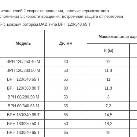
 исполнений 2 скорости вращения, наличие термоконтакта
сполнений 3 скорости вращения, встроенная защита от перегрева
й с мокрым ротором DAB типа BPH 120/340.65 Т
Максимальные хар
Модель
Ду
, мм
Н (м)
BPH 120/250.40 M
40
12
BPH 120/280.50 М
50
11,8
BPH 120/340.65 T
65
11
BPH 120/360.80 T
80
11,8
BPH 60/280.50 М
50
8
BPH 60/340.65 М
65
7,2
BPH 150/340.65 T
65
14,5
BPH 180/280.50 T
50
18,2
BPH 180/340.65 T
65
18