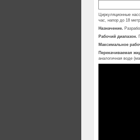
Циркуляционные насо
час, напор до 18 метр
Назначение.
Разрабо
Рабочий диапазон.
П
Максимальное рабо
Перекачиваемая жид
аналогичная воде (ма