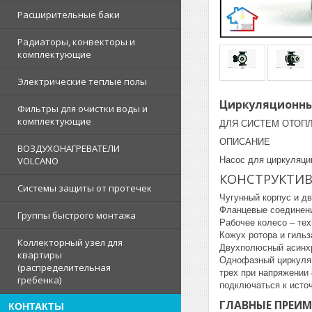
Расширительные баки
Радиаторы, конвекторы и
комплектующие
Электрические теплые полы
Циркуляционный
Фильтры для очистки воды и
комплектующие
ДЛЯ СИСТЕМ ОТОП
ОПИСАНИЕ
ВОЗДУХОНАГРЕВАТЕЛИ
Насос для циркуляци
VOLCANO
КОНСТРУКТИ
Системы защиты от протечек
Чугунный корпус и д
Фланцевые соединени
Группы быстрого монтажа
Рабочее колесо – те
Кожух ротора и гильз
Коллекторный узел для
Двухполюсный асинхр
квартиры
Однофазный циркуляц
(распределительная
трех при напряжении
гребенка)
подключаться к источ
ГЛАВНЫЕ ПРЕИ
КОНТАКТЫ