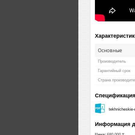
Характеристик
Основные
Производитель
Гарантийный срок
Страна производит
Спецификаци
tekhnicheskie-
Информация д
Цена:
680 000 ₸