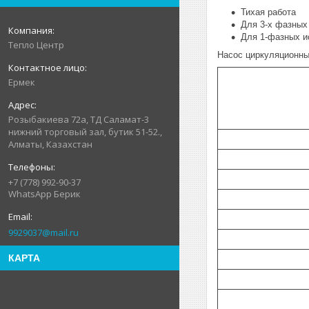
Тихая работа
Для 3-х фазных
Для 1-фазных и
Тепло Центр
Насос циркуляционны
Ермек
Розыбакиева 72а, ТД Саламат-3
нижний торговый зал, бутик 51-52.,
Алматы, Казахстан
+7 (778) 992-90-37
WhatsApp Берик
9929037@mail.ru
КАРТА