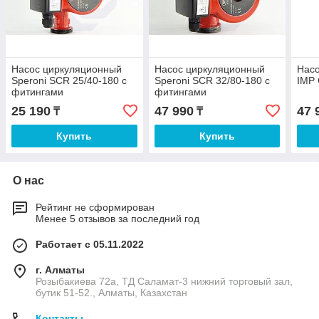
Насос циркуляционный
Насос циркуляционный
Нас
Speroni SCR 25/40-180 с
Speroni SCR 32/80-180 с
IMP 
фитингами
фитингами
25 190
47 990
47 
₸
₸
Купить
Купить
О нас
Рейтинг не сформирован
Менее 5 отзывов за последний год
Работает с 05.11.2022
г. Алматы
Розыбакиева 72а, ТД Саламат-3 нижний торговый зал,
бутик 51-52., Алматы, Казахстан
Контакты