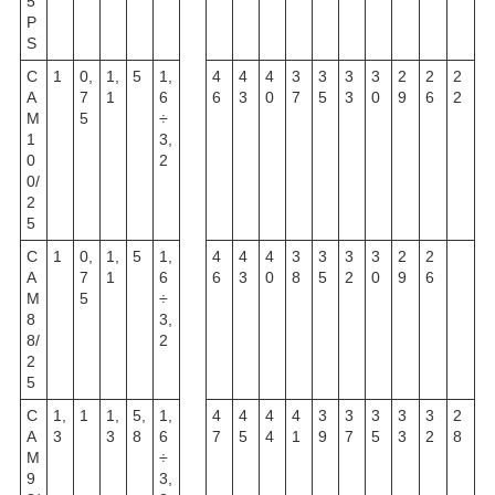
5
P
S
C
1
0,
1,
5
1,
4
4
4
3
3
3
3
2
2
2
A
7
1
6
6
3
0
7
5
3
0
9
6
2
M
5
÷
1
3,
0
2
0/
2
5
C
1
0,
1,
5
1,
4
4
4
3
3
3
3
2
2
A
7
1
6
6
3
0
8
5
2
0
9
6
M
5
÷
8
3,
8/
2
2
5
C
1,
1
1,
5,
1,
4
4
4
4
3
3
3
3
3
2
A
3
3
8
6
7
5
4
1
9
7
5
3
2
8
M
÷
9
3,