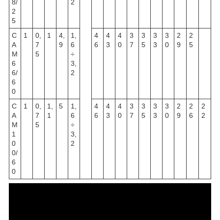
8/
2
2
5
C
1
0,
1
4,
1,
4
4
4
3
3
3
3
2
2
A
7
9
6
6
3
0
7
5
3
0
9
5
M
5
÷
6
3,
6/
2
6
0
C
1
0,
1,
5
1,
4
4
4
3
3
3
3
2
2
2
A
7
1
6
6
3
0
7
5
3
0
9
6
2
M
5
÷
1
3,
0
2
0/
6
0