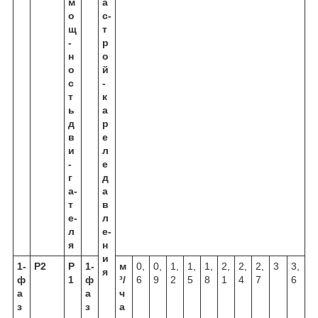
м
а
о
с­
щ
т
­
р
н
о
о
й
с
­
т
к
ь
а
д
р
в
е
и
л
­
е
г
д
а­
а
т
в
е­
л
л
е­
я
н
и
1-
P2
P
1-
м
0,
0,
1,
1,
1,
2,
2,
2,
3
3,
я
ф
1
ф
³/
6
9
2
5
8
1
4
7
6
а
а
ч
з
з
а