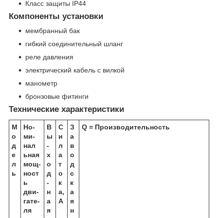
Класс защиты IP44
Компоненты установки
мембранный бак
гибкий соединительный шланг
реле давления
электрический кабель с вилкой
манометр
бронзовые фитинги
Технические характеристики
М
Но­
В
С
З
Q = Производительность
о
ми­
ы
и
а
д
нал
­
л
в
е
ь­ная
х
а
о
л
мощ­
о
т
д­
ь
ност
д
о
с
ь
­
к
к
дви­
н
а,
а
га­те­
а
A
я
ля
я
н