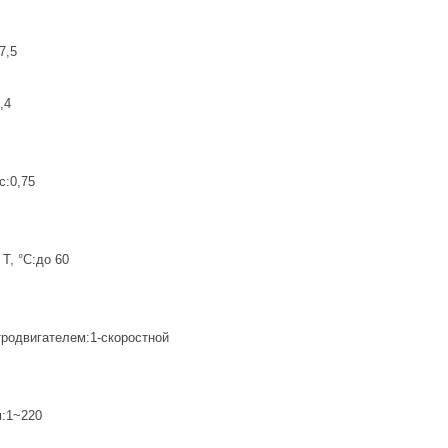
7,5
,4
с:0,75
T, °C:до 60
тродвигателем:1-скоростной
м:1~220