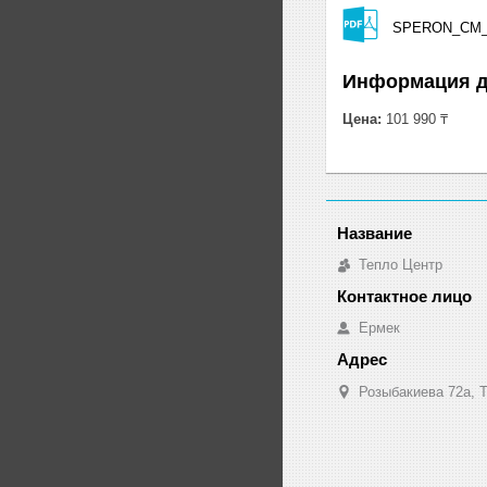
SPERON_CM_2
Информация д
Цена:
101 990 ₸
Тепло Центр
Ермек
Розыбакиева 72а, Т