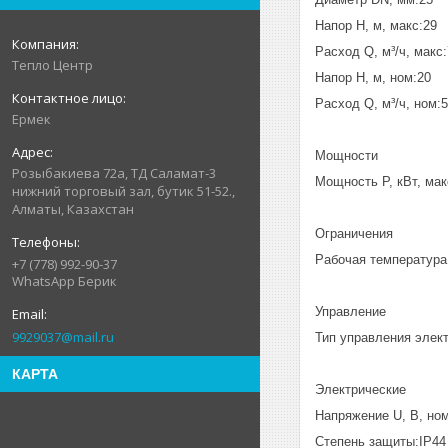
Напор H, м, макс:29
Расход Q, м³/ч, макс:
Тепло Центр
Напор H, м, ном:20
Расход Q, м³/ч, ном:5
Ермек
Мощности
Розыбакиева 72а, ТД Саламат-3
Мощность P, кВт, мак
нижний торговый зал, бутик 51-52.,
Алматы, Казахстан
Ограничения
Рабочая температура 
+7 (778) 992-90-37
WhatsApp Берик
Управление
9929037@mail.ru
Тип управления элек
КАРТА
Электрические
Напряжение U, В, но
Степень защиты:IP44