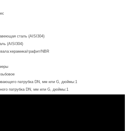
вес
авеющая сталь (AISI304)
ль (AISI304)
 вала:керамика/графит/NBR
меры
езьбовое
вающего патрубка DN, мм или G, дюймы:1
ного патрубка DN, мм или G, дюймы:1