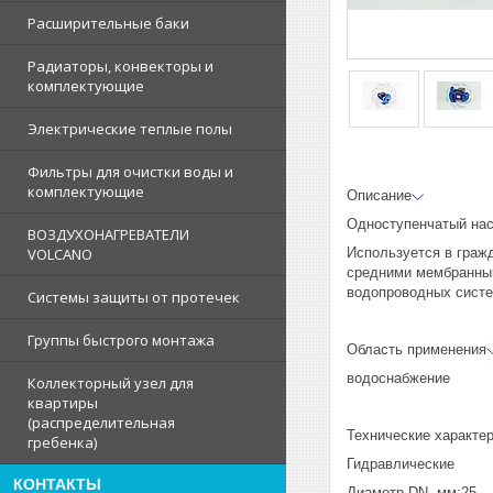
Расширительные баки
Радиаторы, конвекторы и
комплектующие
Электрические теплые полы
Фильтры для очистки воды и
комплектующие
Описание
Одноступенчатый нас
ВОЗДУХОНАГРЕВАТЕЛИ
Используется в граж
VOLCANO
средними мембранным
водопроводных систе
Системы защиты от протечек
Группы быстрого монтажа
Область применения
водоснабжение
Коллекторный узел для
квартиры
(распределительная
Технические характе
гребенка)
Гидравлические
КОНТАКТЫ
Диаметр DN, мм:25