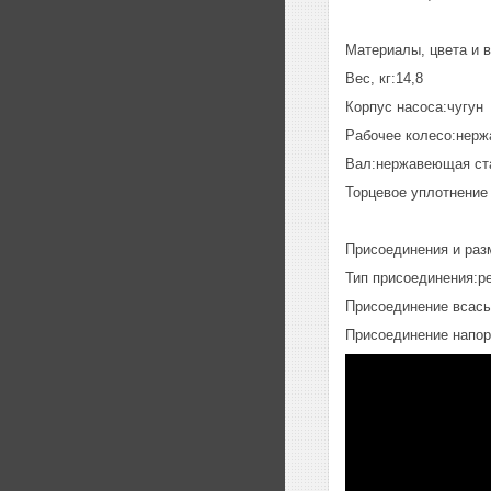
Материалы, цвета и 
Вес, кг:14,8
Корпус насоса:чугун
Рабочее колесо:нерж
Вал:нержавеющая ста
Торцевое уплотнение
Присоединения и раз
Тип присоединения:р
Присоединение всасы
Присоединение напор