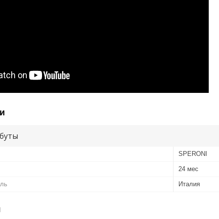
и
буты
SPERONI
24 мес
ель
Италия
я