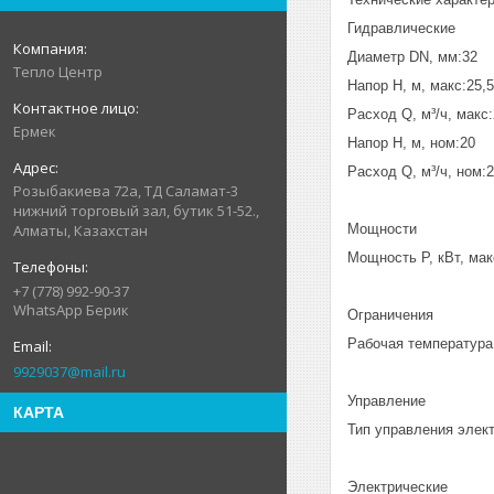
Гидравлические
Диаметр DN, мм:32
Тепло Центр
Напор H, м, макс:25,5
Расход Q, м³/ч, макс
Ермек
Напор H, м, ном:20
Расход Q, м³/ч, ном:
Розыбакиева 72а, ТД Саламат-3
нижний торговый зал, бутик 51-52.,
Мощности
Алматы, Казахстан
Мощность P, кВт, мак
+7 (778) 992-90-37
WhatsApp Берик
Ограничения
Рабочая температура 
9929037@mail.ru
Управление
КАРТА
Тип управления элек
Электрические