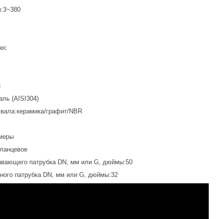
м:3~380
вес
н
ль (AISI304)
 вала:керамика/графит/NBR
меры
ланцевое
вающего патрубка DN, мм или G, дюймы:50
ного патрубка DN, мм или G, дюймы:32