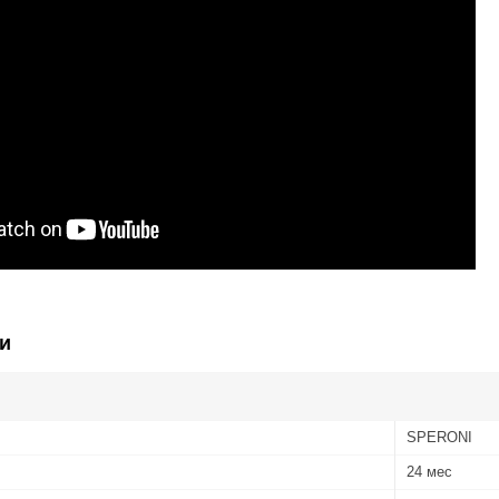
и
SPERONI
24 мес