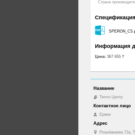
Страна производит
Спецификаци
SPERON_CS.p
Информация д
Цена:
367 655 ₸
Тепло Центр
Ермек
Розыбакиева 72а, Т