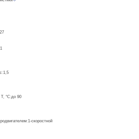
:27
21
с:1,5
T, °C:до 90
тродвигателем:1-скоростной