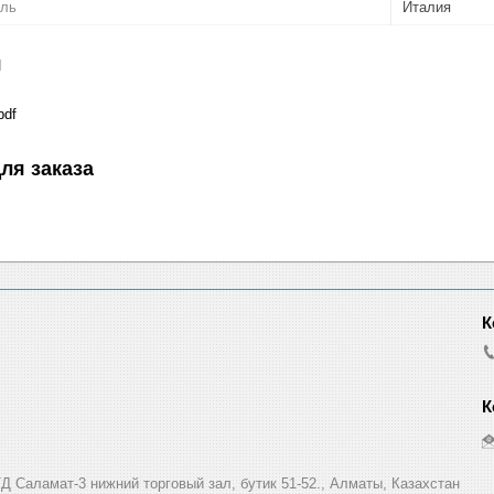
ель
Италия
я
df
ля заказа
Д Саламат-3 нижний торговый зал, бутик 51-52., Алматы, Казахстан