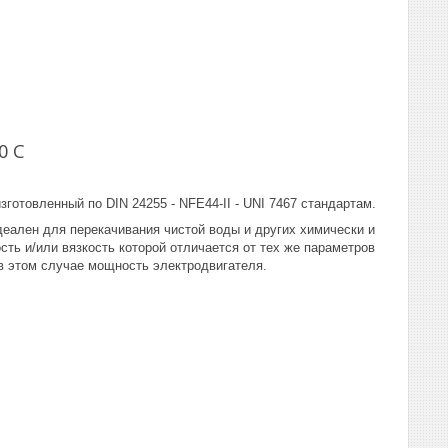
0 C
отовленный по DIN 24255 - NFE44-II - UNI 7467 стандартам.
еален для перекачивания чистой воды и других химически и
ть и/или вязкость которой отличается от тех же параметров
в этом случае мощность электродвигателя.