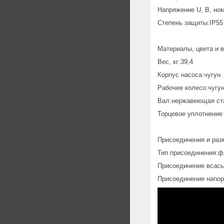
Напряжение U, В, но
Степень защиты:IP55
Материалы, цвета и 
Вес, кг:39,4
Корпус насоса:чугун
Рабочее колесо:чугу
Вал:нержавеющая ста
Торцевое уплотнение
Присоединения и раз
Тип присоединения:ф
Присоединение всасы
Присоединение напор