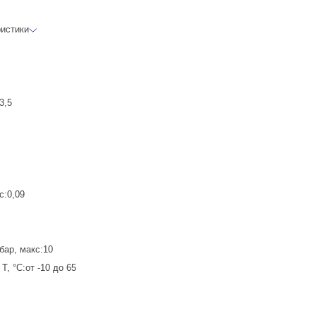
ристики
3,5
с:0,09
бар, макс:10
T, °C:от -10 до 65