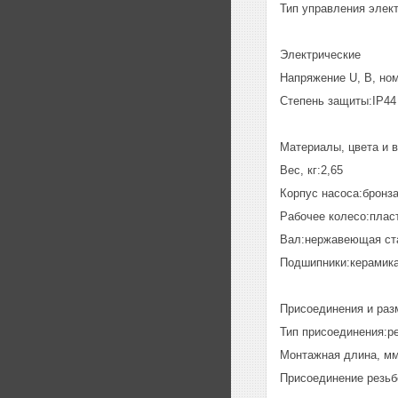
Тип управления элек
Электрические
Напряжение U, В, но
Степень защиты:IP44
Материалы, цвета и 
Вес, кг:2,65
Корпус насоса:бронз
Рабочее колесо:плас
Вал:нержавеющая ста
Подшипники:керамик
Присоединения и раз
Тип присоединения:р
Монтажная длина, мм
Присоединение резь