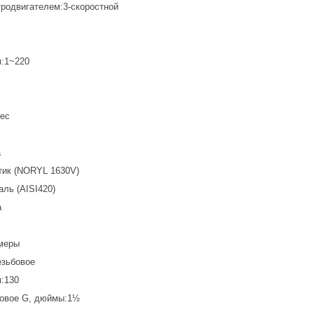
тродвигателем:3-скоростной
м:1~220
вес
а
тик (NORYL 1630V)
ль (AISI420)
а
меры
езьбовое
:130
бовое G, дюймы:1½