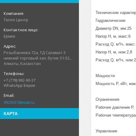
Технические характе
Тепло Центр
Гидравлические
Диаметр DN, мм:25
Ермек
Напор H, м, макс:6
Расход Q, м³/ч, макс:
Напор H, м, ном:2,8
Розыбакиева 72а, ТД Саламат-3
нижний торговый зал, бутик 51-52.,
Расход Q, м³/ч, ном:2
Алматы, Казахстан
Мощности
+7 (778) 992-90-37
Мощность P, кВт, мак
WhatsApp Берик
Ограничения
9929037@mail.ru
Рабочее давление P, 
КАРТА
Рабочая температура 
Управление