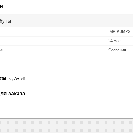
и
буты
IMP PUMPS
24 мес
ель
Словения
я
0tiFJvyZw.pdf
ля заказа