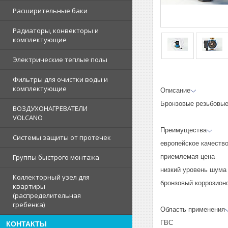
Расширительные баки
Радиаторы, конвекторы и
комплектующие
Электрические теплые полы
Фильтры для очистки воды и
комплектующие
Описание
Бронзовые резьбовые
ВОЗДУХОНАГРЕВАТЕЛИ
VOLCANO
Преимущества
Системы защиты от протечек
европейское качеств
приемлемая цена
Группы быстрого монтажа
низкий уровень шума
Коллекторный узел для
бронзовый коррозион
квартиры
(распределительная
гребенка)
Область применения
ГВС
КОНТАКТЫ