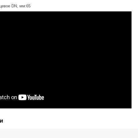
цевое DN, мм:65
и