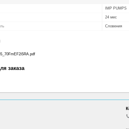
IMP PUMPS
24 мес
ель
Словения
я
65_70FmEF2i5RA.pdf
ля заказа