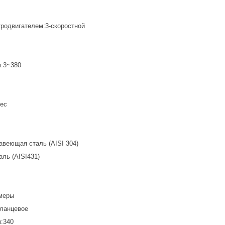
тродвигателем:3-скоростной
м:3~380
вес
авеющая сталь (AISI 304)
ль (AISI431)
меры
ланцевое
:340