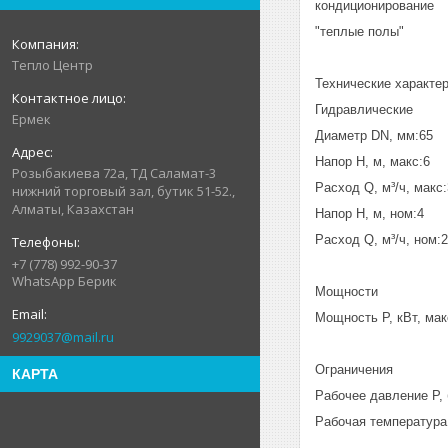
кондиционирование
"теплые полы"
Тепло Центр
Технические характе
Гидравлические
Ермек
Диаметр DN, мм:65
Напор H, м, макс:6
Розыбакиева 72а, ТД Саламат-3
Расход Q, м³/ч, макс
нижний торговый зал, бутик 51-52.,
Алматы, Казахстан
Напор H, м, ном:4
Расход Q, м³/ч, ном:
+7 (778) 992-90-37
WhatsApp Берик
Мощности
Мощность P, кВт, мак
9929037@mail.ru
Ограничения
КАРТА
Рабочее давление P, 
Рабочая температура T