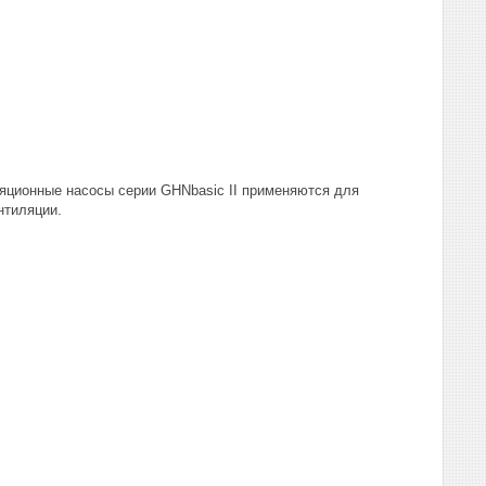
яционные насосы серии GHNbasic II применяются для
нтиляции.