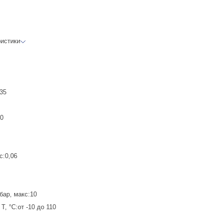
ристики
:35
20
с:0,06
бар, макс:10
, °C:от -10 до 110