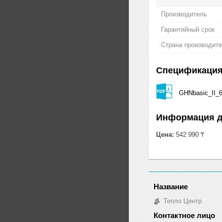
Производитель
Гарантийный срок
Страна производит
Спецификаци
GHNbasic_II_
Информация д
Цена:
542 990 ₸
Тепло Центр