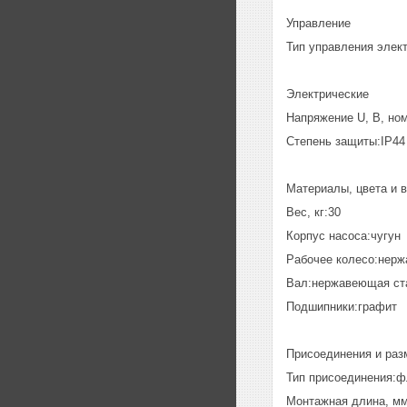
Управление
Тип управления элек
Электрические
Напряжение U, В, но
Степень защиты:IP44
Материалы, цвета и 
Вес, кг:30
Корпус насоса:чугун
Рабочее колесо:нерж
Вал:нержавеющая ста
Подшипники:графит
Присоединения и раз
Тип присоединения:ф
Монтажная длина, мм