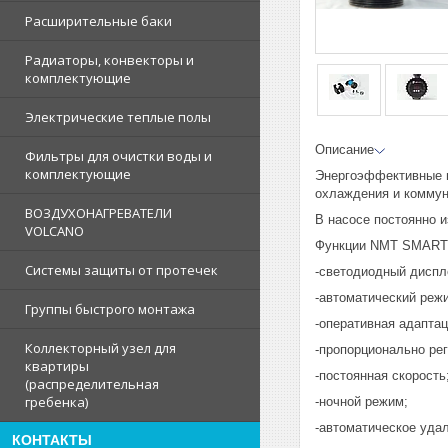
Расширительные баки
Радиаторы, конвекторы и
комплектующие
Электрические теплые полы
Описание
Фильтры для очистки воды и
комплектующие
Энергоэффективные н
охлаждения и коммун
ВОЗДУХОНАГРЕВАТЕЛИ
В насосе постоянно 
VOLCANO
Функции NMT SMART
Системы защиты от протечек
-светодиодный диспл
-автоматический реж
Группы быстрого монтажа
-оперативная адапта
Коллекторный узел для
-пропорционально ре
квартиры
-постоянная скорость
(распределительная
гребенка)
-ночной режим;
-автоматическое уда
КОНТАКТЫ