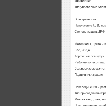
Управление
Тип управления элек
Электрические
Напряжение U, В, но
Степень защиты:IP44
Материалы, цвета и 
Вес, кг:3,4
Корпус насоса:чугун
Рабочее колесо:плас
Вал:нержавеющая ста
Подшипники:графит
Присоединения и раз
Тип присоединения:р
Монтажная длина, мм
Присоединение резьб