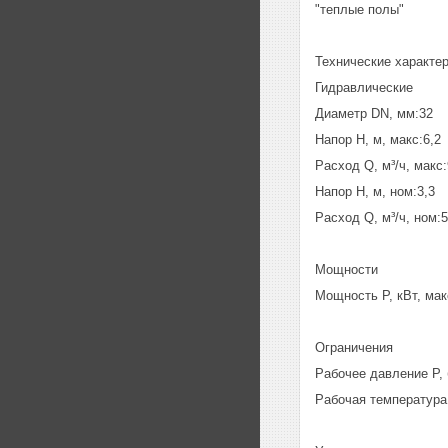
"теплые полы"
Технические характе
Гидравлические
Диаметр DN, мм:32
Напор H, м, макс:6,2
Расход Q, м³/ч, макс:
Напор H, м, ном:3,3
Расход Q, м³/ч, ном:5
Мощности
Мощность P, кВт, мак
Ограничения
Рабочее давление P, 
Рабочая температура T