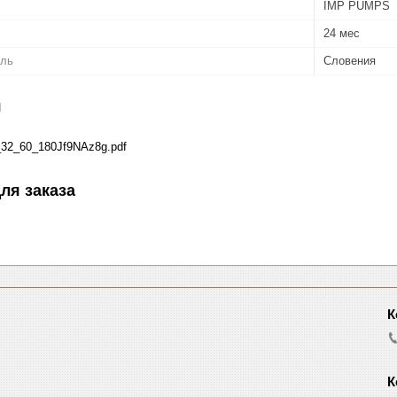
IMP PUMPS
24 мес
ель
Словения
я
2_60_180Jf9NAz8g.pdf
ля заказа