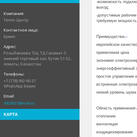
-возможность подклю
выход;
-допустимые рабочие
Тепло Центр
требуемую мощность 
Ермек
Преимущества
европейское качеств
приемлемая цена
Розыбакиева 72а, ТД Саламат-3
нижний торговый зал, бутик 51-52.,
экономия электроэне
Алматы, Казахстан
энергоэффективный э
простое управление 
+7 (778) 992-90-37
встроенная электроз
WhatsApp Берик
низкий уровень шума
9929037@mail.ru
Область применения
КАРТА
отопление
вентиляция
кондиционирование