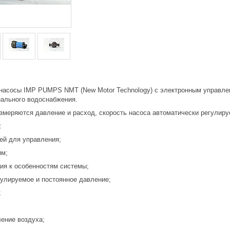
асосы IMP PUMPS NMT (New Motor Technology) с электронным управлен
ального водоснабжения.
измеряются давление и расход, скорость насоса автоматически регулир
:
ей для управления;
им;
ция к особенностям системы;
гулируемое и постоянное давление;
;
ление воздуха;