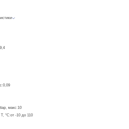
ристики
9,4
с:0,09
бар, макс:10
, °C:от -10 до 110