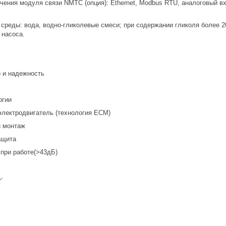
чения модуля связи NMTC (опция): Ethernet, Modbus RTU, аналоговый вх
 среды: вода, водно-гликолевые смеси; при содержании гликоля более 2
насоса.
о и надежность
ргии
лектродвигатель (технология ECM)
и монтаж
ащита
 при работе(>43дБ)