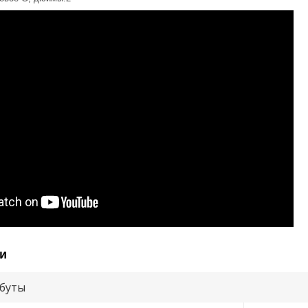
и
буты