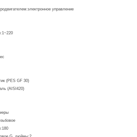
тродвигателем:электронное управление
м:1~220
вес
тик (PES GF 30)
ль (AISI420)
меры
езьбовое
:180
овое G, дюймы:2