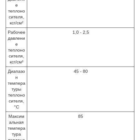
е
теплоно
сителя,
ксг/см²
Рабочее
1,0 - 2,5
давлени
е
теплоно
сителя,
ксг/см²
Диапазо
45 - 80
н
темпера
туры
теплоно
сителя,
°С
Максим
85
альная
темпера
тура
теплоно