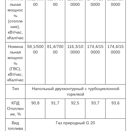
льная
00
00
0000
0000
0000
мощнос
ть
(отопле
ние),
кВт/час,
кКал/час
Номина
58,1/500
81,4/700
116,3/10
174,4/15
174,4/15
льная
00
00
0000
0000
0000
мощнос
ть
(ГВС),
кВт/час,
кКал/час
Тип
Напольный двухконтурный с турбоциклонной
горелкой
КПД
90,8
91,7
92,5
93,7
93,6
Отоплен
ие, %
Вид
Газ природный G 20
топлива