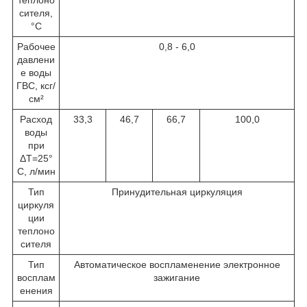
сителя,
°С
Рабочее
0,8 - 6,0
давлени
е воды
ГВС, ксг/
см²
Расход
33,3
46,7
66,7
100,0
воды
при
ΔT=25°
С, л/мин
Тип
Принудительная циркуляция
циркуля
ции
теплоно
сителя
Тип
Автоматическое воспламенение электронное
восплам
зажигание
енения