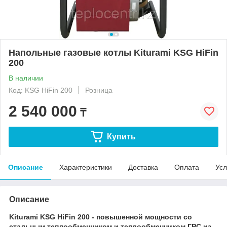
Напольные газовые котлы Kiturami KSG HiFin
200
В наличии
Код: KSG HiFin 200
Розница
2 540 000
₸
Купить
Описание
Характеристики
Доставка
Оплата
Усл
Описание
Kiturami KSG HiFin 200 - повышенной мощности со
стальным теплообменником и теплообменником ГВС из