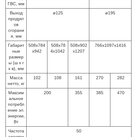
ГВС, мм
Выход
ø125
ø195
продукт
ов
сгорани
я, мм
Габарит
508х784
508х78
508х902
766х1097х1416
ные
х942
4х1042
х1207
размер
ы (ш х г
х в), мм
Масса
102
108
161
270
282
нетто, кг
Максим
200
355
385
470
альное
потребл
ение эл.
энергии,
Вт
Частота
50
электри