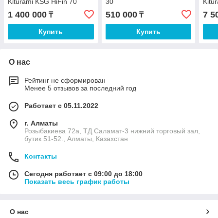
Kiturami KSG HiFin 70
30
Kitu
1 400 000
510 000
7 5
₸
₸
Купить
Купить
О нас
Рейтинг не сформирован
Менее 5 отзывов за последний год
Работает с 05.11.2022
г. Алматы
Розыбакиева 72а, ТД Саламат-3 нижний торговый зал,
бутик 51-52., Алматы, Казахстан
Контакты
Сегодня работает с 09:00 до 18:00
Показать весь график работы
О нас