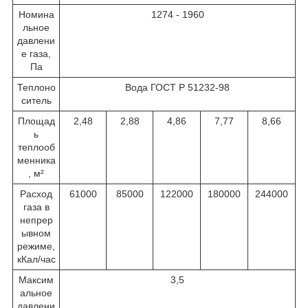
Номина
1274 - 1960
льное
давлени
е газа,
Па
Теплоно
Вода ГОСТ Р 51232-98
ситель
Площад
2,48
2,88
4,86
7,77
8,66
ь
теплооб
менника
, м²
Расход
61000
85000
122000
180000
244000
газа в
непрер
ывном
режиме,
кКал/час
Максим
3,5
альное
давлени