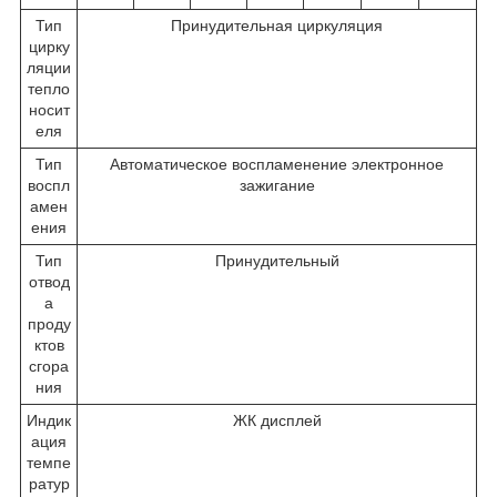
Тип
Принудительная циркуляция
цирку
ляции
тепло
носит
еля
Тип
Автоматическое воспламенение электронное
воспл
зажигание
амен
ения
Тип
Принудительный
отвод
а
проду
ктов
сгора
ния
Индик
ЖК дисплей
ация
темпе
ратур