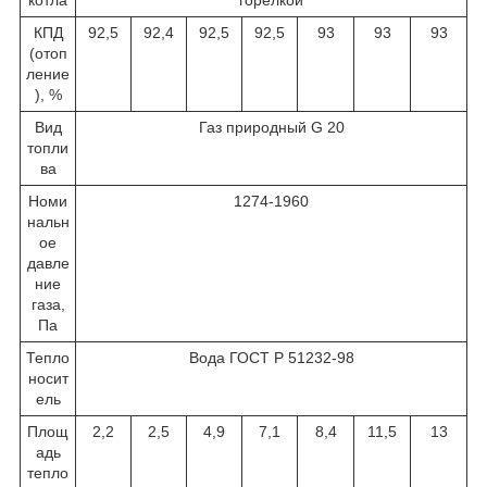
КПД
92,5
92,4
92,5
92,5
93
93
93
(отоп
ление
), %
Вид
Газ природный G 20
топли
ва
Номи
1274-1960
нальн
ое
давле
ние
газа,
Па
Тепло
Вода ГОСТ Р 51232-98
носит
ель
Площ
2,2
2,5
4,9
7,1
8,4
11,5
13
адь
тепло