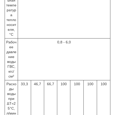
ьная
темпе
ратур
а
тепло
носит
еля,
°C
Рабоч
0,8 - 6,0
ее
давле
ние
воды
ГВС,
кгс/
см²
Расхо
33,3
46,7
66,7
100
100
100
100
ды
воды
при
∆T=2
5°C,
л/мин