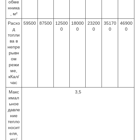
обме
нника
, м²
Расхо
59500
87500
12500
18000
23200
35170
46900
д
0
0
0
0
0
топли
ва в
непре
рывн
ом
режи
ме,
кКал/
час
Макс
3,5
имал
ьное
давле
ние
тепло
носит
еля,
кгс/