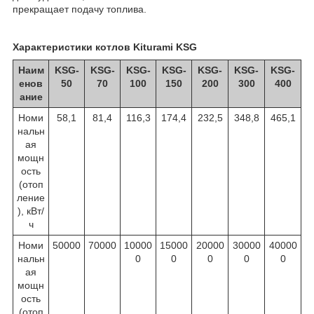
прекращает подачу топлива.
Характеристики котлов Kiturami KSG
Наим
KSG-
KSG-
KSG-
KSG-
KSG-
KSG-
KSG-
енов
50
70
100
150
200
300
400
ание
Номи
58,1
81,4
116,3
174,4
232,5
348,8
465,1
нальн
ая
мощн
ость
(отоп
ление
), кВт/
ч
Номи
50000
70000
10000
15000
20000
30000
40000
нальн
0
0
0
0
0
ая
мощн
ость
(отоп