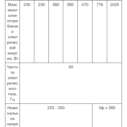
Макс
230
230
380
380
470
776
1026
имал
ьное
потре
блени
е
элект
ричес
кой
энерг
ии, Вт
Часто
50
та
элект
ричес
кого
тока,
Гц
Номи
220 - 250
3ф х 380
нальн
ое
напря