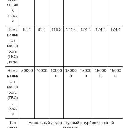
ление
),
кКал/
ч
Номи
58,1
81,4
116,3
174,4
174,4
174,4
174,4
нальн
ая
мощн
ость
(ГВС)
, кВт/ч
Номи
50000
70000
10000
15000
15000
15000
15000
нальн
0
0
0
0
0
ая
мощн
ость
(ГВС)
,
кКал/
ч
Тип
Напольный двухконтурный с турбоциклонной
котла
горелкой