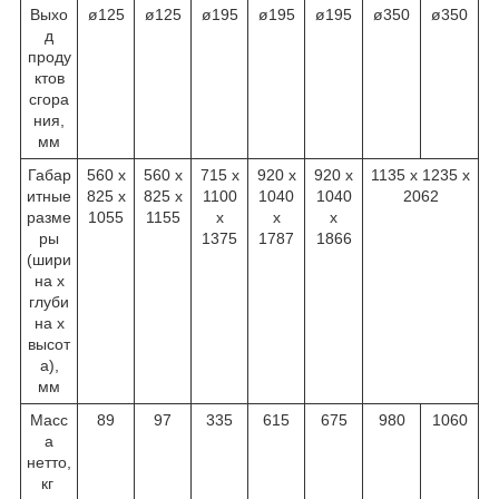
Выхо
ø125
ø125
ø195
ø195
ø195
ø350
ø350
д
проду
ктов
сгора
ния,
мм
Габар
560 х
560 х
715 х
920 х
920 х
1135 х 1235 x
итные
825 x
825 x
1100
1040
1040
2062
разме
1055
1155
x
x
x
ры
1375
1787
1866
(шири
на х
глуби
на х
высот
а),
мм
Масс
89
97
335
615
675
980
1060
а
нетто,
кг