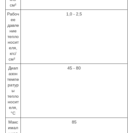
см²
Рабоч
1,0 - 2,5
ее
давле
ние
тепло
носит
еля,
кгс/
см²
Диап
45 - 80
азон
темпе
ратур
ы
тепло
носит
еля,
°C
Макс
85
имал