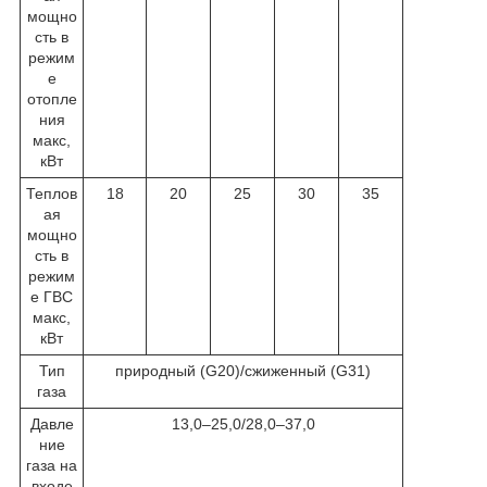
мощно
сть в
режим
е
отопле
ния
макс,
кВт
Теплов
18
20
25
30
35
ая
мощно
сть в
режим
е ГВС
макс,
кВт
Тип
природный (G20)/сжиженный (G31)
газа
Давле
13,0–25,0/28,0–37,0
ние
газа на
входе