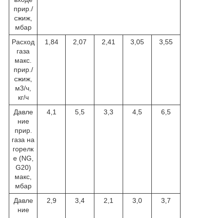
прир./
сжиж,
мбар
Расход
1,84
2,07
2,41
3,05
3,55
газа
макс.
прир./
сжиж,
м3/ч,
кг/ч
Давле
4,1
5,5
3,3
4,5
6,5
ние
прир.
газа на
горелк
е (NG,
G20)
макс,
мбар
Давле
2,9
3,4
2,1
3,0
3,7
ние