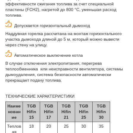
эффективности сжигания топлива за счет специальной
пластины (FCH2), нагретой до 800 °С, уменьшая расход
топлива.
Допускается горизонтальный дымоход
Наддувная горелка рассчитана на монтаж горизонтального
участка дымохода длиной до 5 м, который можно вывести
через стену на улицу.
Автоматическое выключение котла
В случае отключения электропитания, перегрева
теплообменника или неисправности вентилятора, системы
дымоудаления, система безопасности автоматически
прекращает подачу топлива.
ТЕХНИЧЕСКИЕ ХАРАКТЕРИСТИКИ
Наиме
TGB
TGB
TGB
TGB
TGB
нован
Hifin
Hifin
Hifin
Hifin
Hifin
ие
15
17
21
25
30
Теплов
18
20
25
30
35
ая