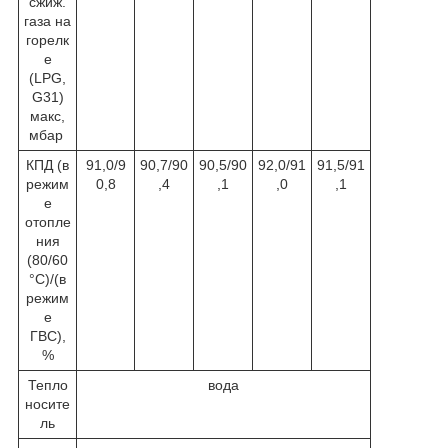
сжиж.
газа на
горелк
е
(LPG,
G31)
макс,
мбар
КПД (в
91,0/9
90,7/90
90,5/90
92,0/91
91,5/91
режим
0,8
,4
,1
,0
,1
е
отопле
ния
(80/60
°C)/(в
режим
е
ГВС),
%
Тепло
вода
носите
ль