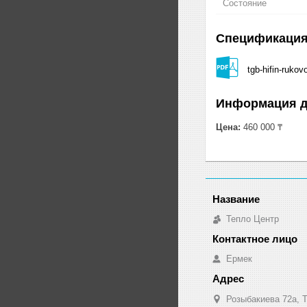
Состояние
Спецификаци
tgb-hifin-rukov
Информация д
Цена:
460 000 ₸
Тепло Центр
Ермек
Розыбакиева 72а, Т