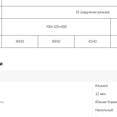
15 (наружная резьба)
700×325×600
40/42
40/42
41/43
и
Kiturami
12 мес
ель
Южная Корея
Напольный