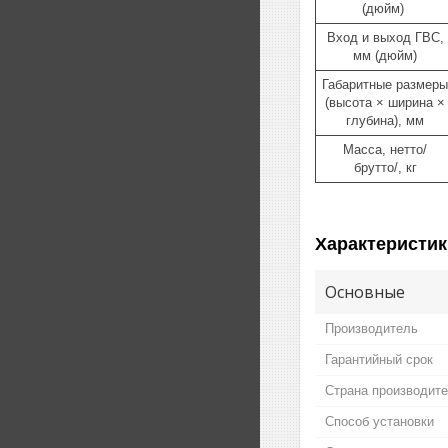
(дюйм)
Вход и выход ГВС,
мм (дюйм)
Габаритные размеры
(высота × ширина ×
глубина), мм
Масса, нетто/
брутто/, кг
Характеристик
Основные
Производитель
Гарантийный срок
Страна производит
Способ установки