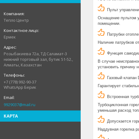
Пульт управлени
Оснащение пультом у
Тепло Центр
помещении.
Патрубки отоплен
Ермек
Наличие патрубков от
Функция самодиа
Розыбакиева 72а, ТД Саламат-3
нижний торговый зал, бутик 51-52.,
В случае неисправнос
Алматы, Казахстан
установить причину н
Газовый клапан 
+7 (778) 992-90-37
Гарантирует стабильн
WhatsApp Берик
Встроенная турб
9929037@mail.ru
Турбоциклонная горел
уменьшая расход топ
КАРТА
Допускается гор
Наддувная горелка ра