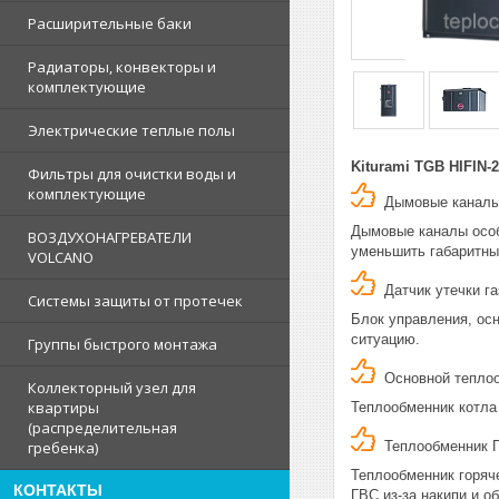
Расширительные баки
Радиаторы, конвекторы и
комплектующие
Электрические теплые полы
Kiturami TGB HIFIN
Фильтры для очистки воды и
комплектующие
Дымовые каналы 
Дымовые каналы особ
ВОЗДУХОНАГРЕВАТЕЛИ
уменьшить габаритны
VOLCANO
Датчик утечки га
Системы защиты от протечек
Блок управления, ос
ситуацию.
Группы быстрого монтажа
Основной теплоо
Коллекторный узел для
квартиры
Теплообменник котла
(распределительная
Теплообменник Г
гребенка)
Теплообменник горяч
КОНТАКТЫ
ГВС из-за накипи и 