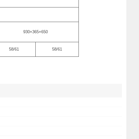
930×365×650
58/61
58/61