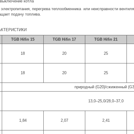
выключение котла
 электропитания, перегрева теплообменника или неисправности вентил
ащает подачу топлива.
АКТЕРИСТИКИ
TGB Hifin 15
TGB Hifin 17
TGB Hifin 21
18
20
25
18
20
25
природный (G20)/сжиженный (G3
13,0–25,0/28,0–37,0
1,84
2,07
2,41