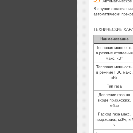
Автоматическое 
В случае отключения
автоматически прекр
ТЕХНИЧЕСКИЕ ХАР
Наименование
Тепловая мощность
в режиме отопления
макс, кВт
Тепловая мощность
в режиме ГВС макс,
кВт
Тип газа
Давление газа на
входе прир./сжиж,
мбар
Расход газа макс.
прир./сжиж, м3/ч, кг/
ч