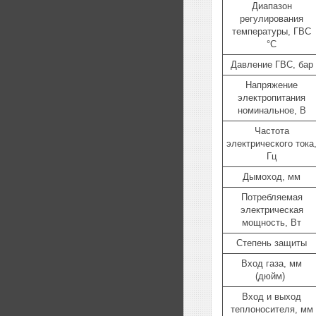
Диапазон
регулирования
температуры, ГВС
°C
Давление ГВС, бар
Напряжение
электропитания
номинальное, В
Частота
электрического тока
Гц
Дымоход, мм
Потребляемая
электрическая
мощность, Вт
Степень защиты
Вход газа, мм
(дюйм)
Вход и выход
теплоносителя, мм