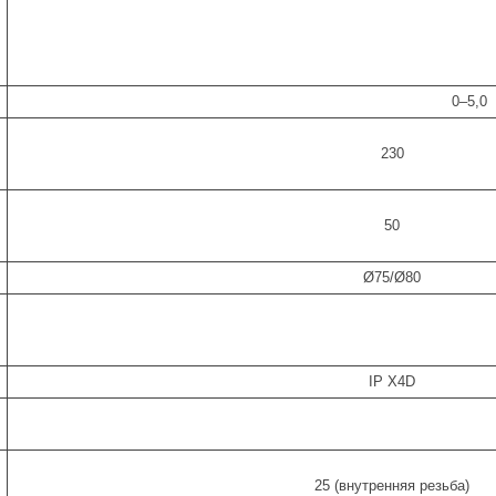
0–5,0
230
,
50
Ø75/Ø80
IP X4D
25 (внутренняя резьба)