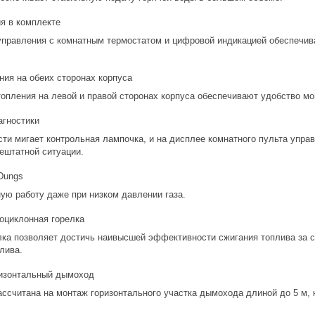
я в комплекте
правления с комнатным термостатом и цифровой индикацией обеспечива
ия на обеих сторонах корпуса
опления на левой и правой сторонах корпуса обеспечивают удобство мо
гностики
ти мигает контрольная лампочка, и на дисплее комнатного пульта управ
ештатной ситуации.
Dungs
ую работу даже при низком давлении газа.
оциклонная горелка
ка позволяет достичь наивысшей эффективности сжигания топлива за сч
лива.
изонтальный дымоход
ссчитана на монтаж горизонтального участка дымохода длиной до 5 м, 