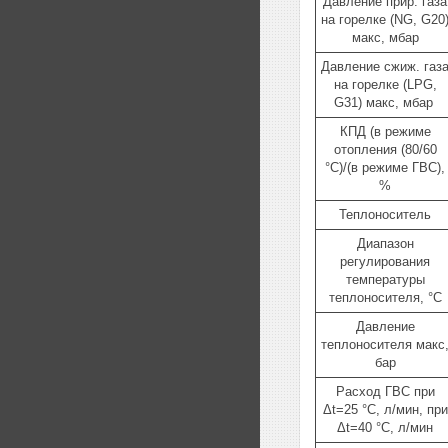
Давление прир. газа
на горелке (NG, G20
макс, мбар
Давление сжиж. газ
на горелке (LPG,
G31) макс, мбар
КПД (в режиме
отопления (80/60
°C)/(в режиме ГВС),
%
Теплоноситель
Диапазон
регулирования
температуры
теплоносителя, °C
Давление
теплоносителя макс
бар
Расход ГВС при
Δt=25 °C, л/мин, при
Δt=40 °C, л/мин