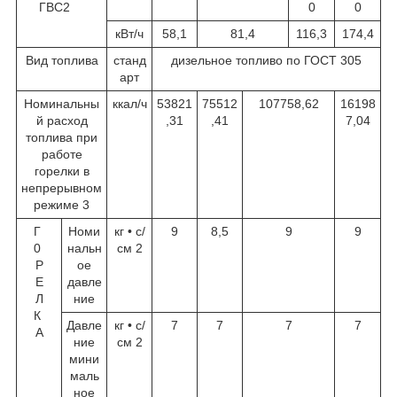
ГВС
2
0
0
кВт/ч
58,1
81,4
116,3
174,4
Вид топлива
станд
дизельное топливо по ГОСТ 305
арт
Номинальны
ккал/ч
53821
75512
107758,62
16198
й расход
,31
,41
7,04
топлива при
работе
горелки в
непрерывном
режиме
3
Г
Номи
кг • с/
9
8,5
9
9
0
нальн
см
2
Р
ое
Е
давле
Л
ние
К
Давле
кг • с/
7
7
7
7
А
ние
см
2
мини
маль
ное