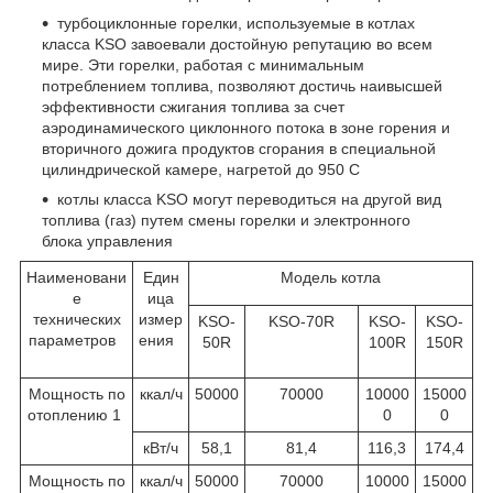
турбоциклонные горелки, используемые в котлах
класса KSO завоевали достойную репутацию во всем
мире. Эти горелки, работая с минимальным
потреблением топлива, позволяют достичь наивысшей
эффективности сжигания топлива за счет
аэродинамического циклонного потока в зоне горения и
вторичного дожига продуктов сгорания в специальной
цилиндрической камере, нагретой до 950 С
котлы класса KSO могут переводиться на другой вид
топлива (газ) путем смены горелки и электронного
блока управления
Наименовани
Един
Модель котла
е
ица
технических
измер
KSO-
KSO-70R
KSO-
KSO-
параметров
ения
50R
100R
150R
Мощность по
ккал/ч
50000
70000
10000
15000
отоплению
1
0
0
кВт/ч
58,1
81,4
116,3
174,4
Мощность по
ккал/ч
50000
70000
10000
15000