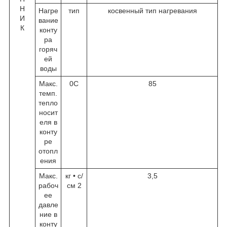
Н
Нагре
тип
косвенный тип нагревания
И
вание
К
конту
ра
горяч
ей
воды
Макс.
0
С
85
темп.
тепло
носит
еля в
конту
ре
отопл
ения
Макс.
кг • с/
3,5
рабоч
см
2
ее
давле
ние в
конту