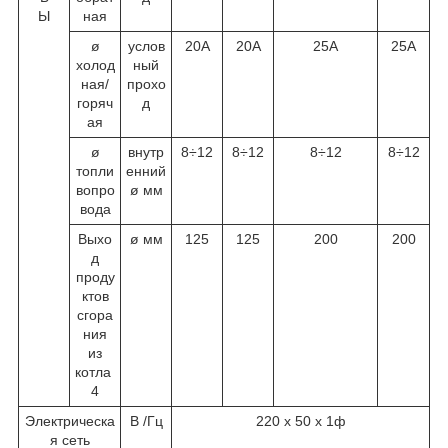
Ы
ная
ø
услов
20А
20А
25А
25А
холод
ный
ная/
прохо
горяч
д
ая
ø
внутр
8÷12
8÷12
8÷12
8÷12
топли
енний
вопро
ø мм
вода
Выхо
ø мм
125
125
200
200
д
проду
ктов
сгора
ния
из
котла
4
Электрическа
В /Гц
220 х 50 х 1ф
я сеть