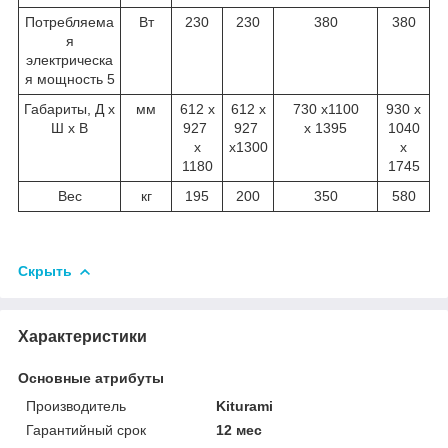
Потребляема
Вт
230
230
380
380
я
электрическа
я мощность
5
Габариты, Д х
мм
612 х
612 х
730 х1100
930 х
Ш х В
927
927
х 1395
1040
х
х1300
х
1180
1745
Вес
кг
195
200
350
580
Скрыть
Характеристики
Основные атрибуты
Производитель
Kiturami
Гарантийный срок
12 мес