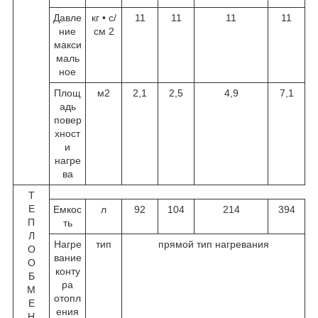
Давле
кг • с/
11
11
11
11
ние
см
2
макси
маль
ное
Площ
м
2
2,1
2,5
4,9
7,1
адь
повер
хност
и
нагре
ва
Т
Е
Емкос
л
92
104
214
394
П
ть
Л
Нагре
тип
прямой тип нагревания
О
вание
О
конту
Б
ра
М
отопл
Е
ения
Н