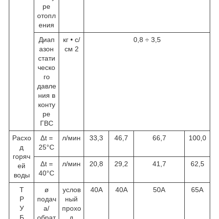
ре
отопл
ения
Диап
кг • с/
0,8 ÷ 3,5
азон
см
2
стати
ческо
го
давле
ния в
конту
ре
ГВС
Расхо
∆t =
л/мин
33,3
46,7
66,7
100,0
д
25°С
горяч
∆t =
л/мин
20,8
29,2
41,7
62,5
ей
40°С
воды
Т
ø
услов
40А
40А
50А
65А
Р
подач
ный
У
а/
прохо
Б
обрат
д