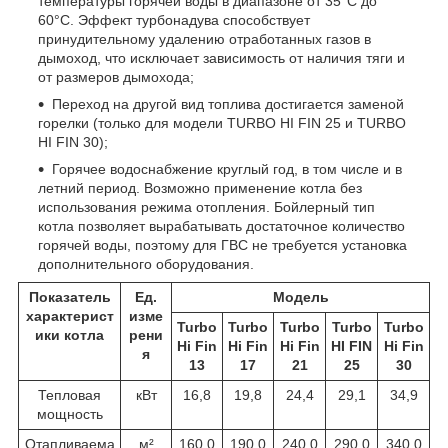
температуры горячей воды в диапазоне от 35°С до
60°С. Эффект турбонадува способствует
принудительному удалению отработанных газов в
дымоход, что исключает зависимость от наличия тяги и
от размеров дымохода;
Переход на другой вид топлива достигается заменой
горелки (только для модели TURBO HI FIN 25 и TURBO
HI FIN 30);
Горячее водоснабжение круглый год, в том числе и в
летний период. Возможно применение котла без
использования режима отопления. Бойлерный тип
котла позволяет вырабатывать достаточное количество
горячей воды, поэтому для ГВС не требуется установка
дополнительного оборудования.
Показатель
Ед.
Модель
характерист
изме
Turbo
Turbo
Turbo
Turbo
Turbo
ики котла
рени
Hi Fin
Hi Fin
Hi Fin
HI FIN
Hi Fin
я
13
17
21
25
30
Тепловая
кВт
16,8
19,8
24,4
29,1
34,9
мощность
Отапливаема
м²
160,0
190,0
240,0
290,0
340,0