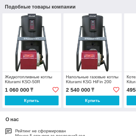
Подобные товары компании
Жидкотопливные котлы
Напольные газовые котлы
Коте
Kiturami KSO-50R
Kiturami KSG HiFin 200
Kitu
1 060 000
2 540 000
495
₸
₸
Купить
Купить
О нас
Рейтинг не сформирован
Менее 5 отзывов за последний год