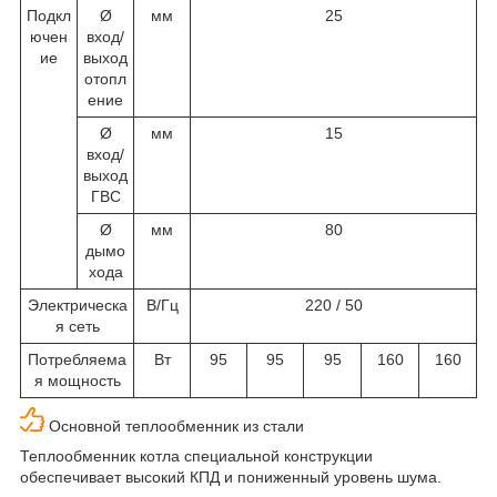
Подкл
Ø
мм
25
ючен
вход/
ие
выход
отопл
ение
Ø
мм
15
вход/
выход
ГВС
Ø
мм
80
дымо
хода
Электрическа
В/Гц
220 / 50
я сеть
Потребляема
Вт
95
95
95
160
160
я мощность
Основной теплообменник из стали
Теплообменник котла специальной конструкции
обеспечивает высокий КПД и пониженный уровень шума.