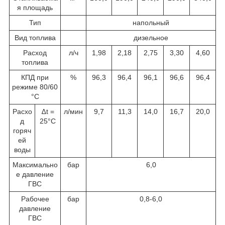
я площадь
Тип
напольный
Вид топлива
дизельное
Расход
л/ч
1,98
2,18
2,75
3,30
4,60
топлива
КПД при
%
96,3
96,4
96,1
96,6
96,4
режиме 80/60
°C
Расхо
∆t =
л/мин
9,7
11,3
14,0
16,7
20,0
д
25°C
горяч
ей
воды
Максимально
бар
6,0
е давление
ГВС
Рабочее
бар
0,8-6,0
давление
ГВС