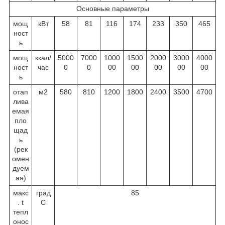
Основные параметры
мощ
кВт
58
81
116
174
233
350
465
ност
ь
мощ
ккал/
5000
7000
1000
1500
2000
3000
4000
ност
час
0
0
00
00
00
00
00
ь
отап
м
2
580
810
1200
1800
2400
3500
4700
лива
емая
пло
щад
ь
(рек
омен
дуем
ая)
макс
град
85
. t
С
тепл
онос