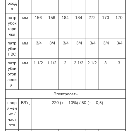
оход
а
патр
мм
156
156
184
184
272
170
170
убок
горе
лки
патр
мм
3/4
3/4
3/4
3/4
3/4
3/4
3/4
убки
ГВС
патр
мм
1 1/2
1 1/2
2
2 1/2
2 1/2
3
3
убки
отоп
лени
я
Электросеть
напр
В/Гц
220 (+ – 10%) / 50 (+ – 0,5)
яжен
ие /
част
ота