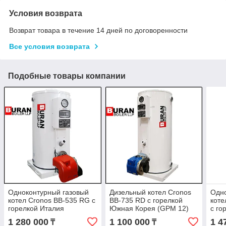
Условия возврата
Возврат товара в течение 14 дней по договоренности
Все условия возврата
Подобные товары компании
Одноконтурный газовый
Дизельный котел Cronos
Одно
котел Cronos BB-535 RG с
BB-735 RD с горелкой
коте
горелкой Италия
Южная Корея (GPM 12)
с го
(MAX
1 280 000
1 100 000
1 4
₸
₸