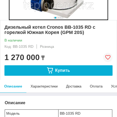
Дизельный котел Cronos BB-1035 RD с
горелкой Южная Корея (GPM 20S)
В наличии
Код: BB-1035 RD
Розница
1 270 000
₸
Купить
Описание
Характеристики
Доставка
Оплата
Усл
Описание
Модель
BB-1035 RD