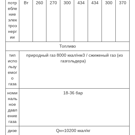
потр
Вт
260
270
300
434
434
300
370
ебле
ние
элек
троэ
нерг
ии
Топливо
тип
природный газ 8000 ккал/нм3 / сжиженый газ (из
испо
газгольдера)
льзу
емог
о
газа
номи
18-36 бар
наль
ное
давл
ение
газа
дизе
Qн=10200 ккал/кг