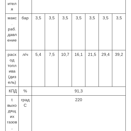
ител
я
макс
бар
3,5
3,5
3,5
3,5
3,5
3,5
3,5
.
раб.
давл
ение
расх
л/ч
5,4
7,5
10,7
16,1
21,5
29,4
39,2
од
топл
ива
(диз
ель)
КПД
%
91,3
t
град
220
выхо
С
дящ
их
газов
,