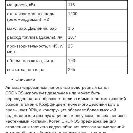
мощность, кВт
116
отапливаемая площадь
1200
(рекомендуемая), м2
макс. раб. Давление, бар
3,5
расход топлива (дизель), л/ч
10,7
производительность, t=45, л/
25
мин
объем тела котла, литр
193
вес котла, нетто, кг
285
Описание
Автоматизированный напольный водогрейный котел
CRONOS использует дизельное или может быть
переведен на газообразное топливо и имеет автоматический
розжиг пламени. Коэффициент полезного действия котла
превышает 90%, а конструкция обладает более высокой
надежностью и эксплуатационным ресурсом, по сравнению с
настенными котлами. Котел CRONOS предназначен для
отопления и горячего водоснабжения всевозможных зданий:
коттеджей, школ, больниц, многоквартирных домов,