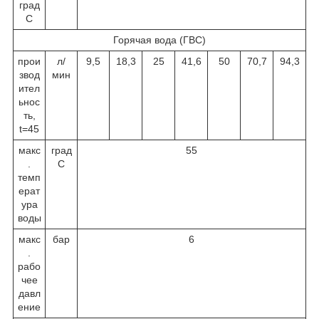
град
С
Горячая вода (ГВС)
прои
л/
9,5
18,3
25
41,6
50
70,7
94,3
звод
мин
ител
ьнос
ть,
t=45
макс
град
55
.
С
темп
ерат
ура
воды
макс
бар
6
.
рабо
чее
давл
ение