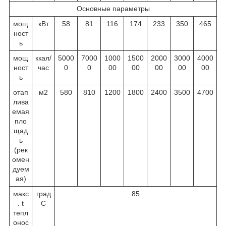
Основные параметры
мощ
кВт
58
81
116
174
233
350
465
ност
ь
мощ
ккал/
5000
7000
1000
1500
2000
3000
4000
ност
час
0
0
00
00
00
00
00
ь
отап
м
2
580
810
1200
1800
2400
3500
4700
лива
емая
пло
щад
ь
(рек
омен
дуем
ая)
макс
град
85
. t
С
тепл
онос