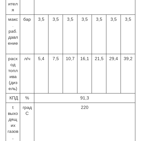
ител
я
макс
бар
3,5
3,5
3,5
3,5
3,5
3,5
3,5
.
раб.
давл
ение
расх
л/ч
5,4
7,5
10,7
16,1
21,5
29,4
39,2
од
топл
ива
(диз
ель)
КПД
%
91,3
t
град
220
выхо
С
дящ
их
газов
,