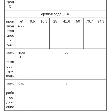
град
С
Горячая вода (ГВС)
прои
л/
9,5
18,3
25
41,6
50
70,7
94,3
звод
мин
ител
ьнос
ть,
t=45
макс
град
55
.
С
темп
ерат
ура
воды
макс
бар
6
.
рабо
чее
давл
ение