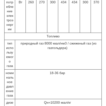
потр
Вт
260
270
300
434
434
300
370
ебле
ние
элек
троэ
нерг
ии
Топливо
тип
природный газ 8000 ккал/нм3 / сжиженый газ (из
испо
газгольдера)
льзу
емог
о
газа
номи
18-36 бар
наль
ное
давл
ение
газа
дизе
Qн=10200 ккал/кг