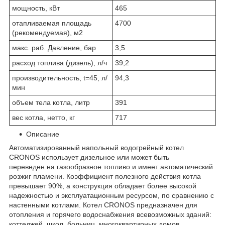
мощность, кВт
465
отапливаемая площадь
4700
(рекомендуемая), м2
макс. раб. Давление, бар
3,5
расход топлива (дизель), л/ч
39,2
производительность, t=45, л/
94,3
мин
объем тела котла, литр
391
вес котла, нетто, кг
717
Описание
Автоматизированный напольный водогрейный котел
CRONOS использует дизельное или может быть
переведен на газообразное топливо и имеет автоматический
розжиг пламени. Коэффициент полезного действия котла
превышает 90%, а конструкция обладает более высокой
надежностью и эксплуатационным ресурсом, по сравнению с
настенными котлами. Котел CRONOS предназначен для
отопления и горячего водоснабжения всевозможных зданий:
коттеджей, школ, больниц, многоквартирных домов,