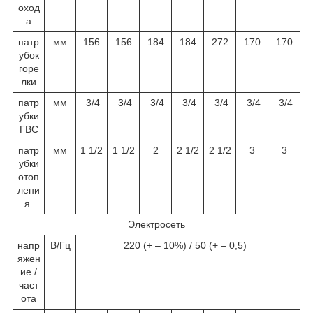
оход
а
патр
мм
156
156
184
184
272
170
170
убок
горе
лки
патр
мм
3/4
3/4
3/4
3/4
3/4
3/4
3/4
убки
ГВС
патр
мм
1 1/2
1 1/2
2
2 1/2
2 1/2
3
3
убки
отоп
лени
я
Электросеть
напр
В/Гц
220 (+ – 10%) / 50 (+ – 0,5)
яжен
ие /
част
ота