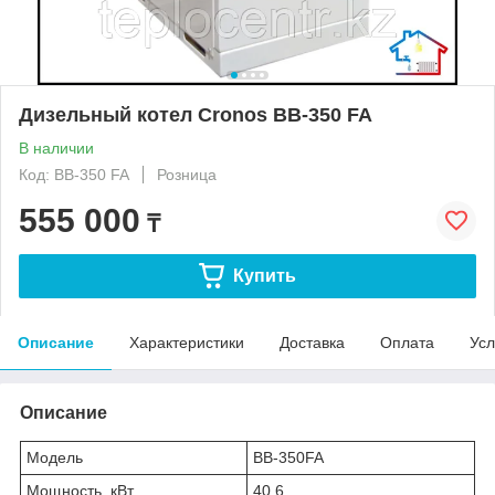
Дизельный котел Сronos BB-350 FA
В наличии
Код: BB-350 FA
Розница
555 000
₸
Купить
Описание
Характеристики
Доставка
Оплата
Усл
Описание
Модель
BB-350FA
Мощность, кВт
40,6