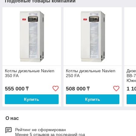
Подобные товары компании
Котлы дизельные Navien
Котлы дизельные Navien
Дизе
350 FA
250 FA
BB-7
Южн
555 000
508 000
1 1
₸
₸
Купить
Купить
О нас
Рейтинг не сформирован
Менее 5 отзывов за последний год