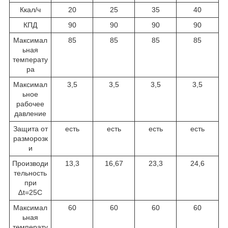
Ккал/ч
20
25
35
40
КПД
90
90
90
90
Максимал
85
85
85
85
ьная
температу
ра
Максимал
3,5
3,5
3,5
3,5
ьное
рабочее
давление
Защита от
есть
есть
есть
есть
разморозк
и
Производи
13,3
16,67
23,3
24,6
тельность
при
∆t=25C
Максимал
60
60
60
60
ьная
температу