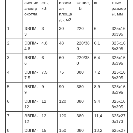
ачение
сть,
иваем
жение,
кг
тные
электр
кВт
ая
В
размер
окотла
площа
ы, мм
дь, м
2
1
ЭВПМ-
3
30
220
6
325х16
3
8х395
2
ЭВПМ-
4.8
48
220/38
6,1
325х16
4.8
0
8х395
3
ЭВПМ-
6
60
220/38
6,4
325х16
6
0
8х395
4
ЭВПМ-
7.5
75
380
7,2
325х16
7.5
8х395
5
ЭВПМ-
9
90
380
8,9
325х16
9
8х395
6
ЭВПМ-
12
120
380
9,4
325х16
12
8х395
7
ЭВПМ-
12
120
380
11,4
625х27
12
0х173
8
ЭВПМ-
15
150
380
13,2
625х27