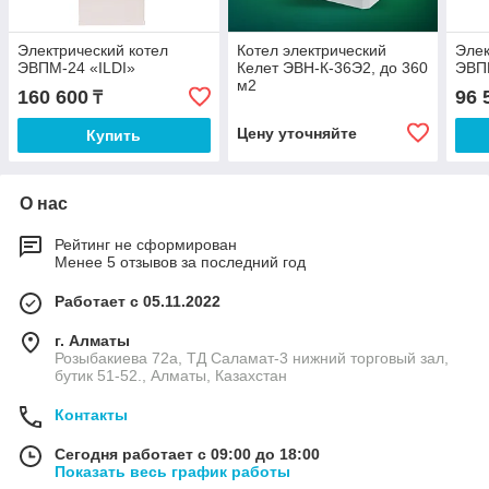
Электрический котел
Котел электрический
Элек
ЭВПМ-24 «ILDI»
Келет ЭВН-К-36Э2, до 360
ЭВПМ
м2
160 600
96 
₸
Цену уточняйте
Купить
О нас
Рейтинг не сформирован
Менее 5 отзывов за последний год
Работает с 05.11.2022
г. Алматы
Розыбакиева 72а, ТД Саламат-3 нижний торговый зал,
бутик 51-52., Алматы, Казахстан
Контакты
Сегодня работает с 09:00 до 18:00
Показать весь график работы