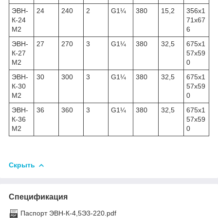
ЭВН-
24
240
2
G1¼
380
15,2
356x1
К-24
71x67
М2
6
ЭВН-
27
270
3
G1¼
380
32,5
675x1
К-27
57x59
М2
0
ЭВН-
30
300
3
G1¼
380
32,5
675x1
К-30
57x59
М2
0
ЭВН-
36
360
3
G1¼
380
32,5
675x1
К-36
57x59
М2
0
Скрыть
Спецификация
Паспорт ЭВН-К-4,5Э3-220.pdf