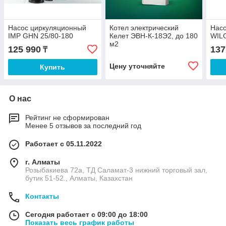
Насос циркуляционный
Котел электрический
Нас
IMP GHN 25/80-180
Келет ЭВН-К-18Э2, до 180
WILO
м2
125 990
137
₸
Цену уточняйте
Купить
О нас
Рейтинг не сформирован
Менее 5 отзывов за последний год
Работает с 05.11.2022
г. Алматы
Розыбакиева 72а, ТД Саламат-3 нижний торговый зал,
бутик 51-52., Алматы, Казахстан
Контакты
Сегодня работает с 09:00 до 18:00
Показать весь график работы