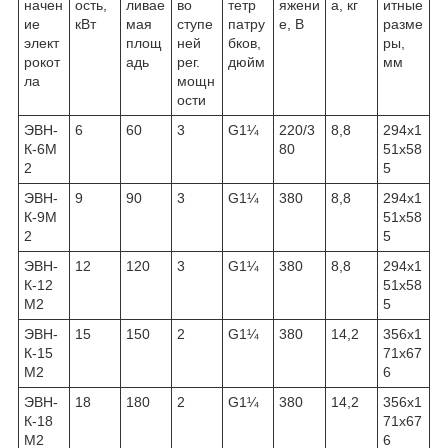
начен
ость,
ливае
во
тетр
яжени
а, кг
итные
ие
кВт
мая
ступе
патру
е, В
разме
элект
площ
ней
бков,
ры,
рокот
адь
рег.
дюйм
мм
ла
мощн
ости
ЭВН-
6
60
3
G1¼
220/3
8,8
294x1
К-6М
80
51x58
2
5
ЭВН-
9
90
3
G1¼
380
8,8
294x1
К-9М
51x58
2
5
ЭВН-
12
120
3
G1¼
380
8,8
294x1
К-12
51x58
М2
5
ЭВН-
15
150
2
G1¼
380
14,2
356x1
К-15
71x67
М2
6
ЭВН-
18
180
2
G1¼
380
14,2
356x1
К-18
71x67
М2
6