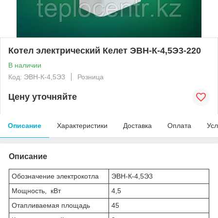
Котел электрический Келет ЭВН-К-4,5Э3-220
В наличии
Код: ЭВН-К-4,5Э3
Розница
Цену уточняйте
Описание
Характеристики
Доставка
Оплата
Усл
Описание
Обозначение электрокотла
ЭВН-К-4,5Э3
Мощность, кВт
4,5
Отапливаемая площадь
45