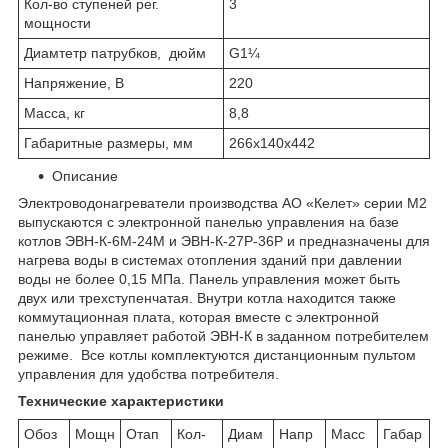
Кол-во ступеней рег.
3
мощности
Диамтетр патрубков, дюйм
G1¼
Напряжение, В
220
Масса, кг
8,8
Габаритные размеры, мм
266х140х442
Описание
Электроводонагреватели производства АО «Келет» серии М2
выпускаются с электронной панелью управления на базе
котлов ЭВН-К-6М-24М и ЭВН-К-27Р-36Р и предназначены для
нагрева воды в системах отопления зданий при давлении
воды не более 0,15 МПа. Панель управления может быть
двух или трехступенчатая. Внутри котла находится также
коммутационная плата, которая вместе с электронной
панелью управляет работой ЭВН-К в заданном потребителем
режиме. Все котлы комплектуются дистанционным пультом
управления для удобства потребителя.
Технические характеристики
Обоз
Мощн
Отап
Кол-
Диам
Напр
Масс
Габар