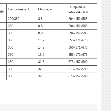
Габаритные
Напряжение, В
Масса, кг
юйм
размеры, мм
220/380
8,8
294x151x585
380
8,8
294x151x585
380
8,8
294x151x585
380
14,2
356x171x676
380
14,2
356x171x676
380
15,2
356x171x676
380
32,5
675x157x590
380
32,5
675x157x590
380
32,5
675x157x590