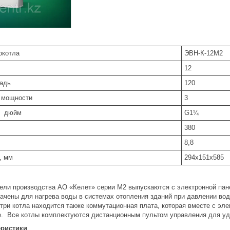
окотла
ЭВН-К-12М2
12
адь
120
. мощности
3
, дюйм
G1¼
380
8,8
, мм
294x151x585
ели производства АО «Келет» серии М2 выпускаются с электронной пан
начены для нагрева воды в системах отопления зданий при давлении во
утри котла находится также коммутационная плата, которая вместе с эл
. Все котлы комплектуются дистанционным пультом управления для уд
еристики