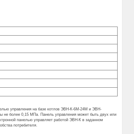
елью управления на базе котлов ЭВН-К-6М-24М и ЭВН-
ды не более 0,15 МПа. Панель управления может быть двух или
ектронной панелью управляет работой ЭВН-К в заданном
обства потребителя.