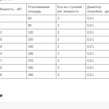
Отапливаемая
Кол-во ступеней
Диамтетр
Мощность, кВт
площадь
рег. мощности
патрубков, д
6
60
3
G1¼
9
90
3
G1¼
12
120
3
G1¼
15
150
2
G1¼
18
180
2
G1¼
24
240
2
G1¼
27
270
3
G1¼
30
300
3
G1¼
36
360
3
G1¼
и