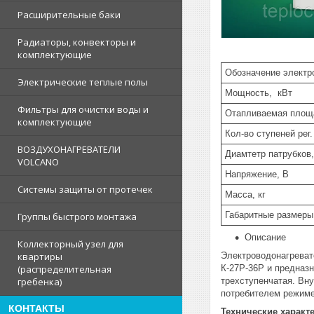
Расширительные баки
Радиаторы, конвекторы и
комплектующие
Обозначение электр
Электрические теплые полы
Мощность, кВт
Фильтры для очистки воды и
Отапливаемая площ
комплектующие
Кол-во ступеней рег
ВОЗДУХОНАГРЕВАТЕЛИ
Диамтетр патрубков
VOLCANO
Напряжение, В
Системы защиты от протечек
Масса, кг
Габаритные размеры
Группы быстрого монтажа
Описание
Коллекторный узел для
Электроводонагреват
квартиры
К-27Р-36Р и предназ
(распределительная
трехступенчатая. Вн
гребенка)
потребителем режиме
КОНТАКТЫ
Технические характ