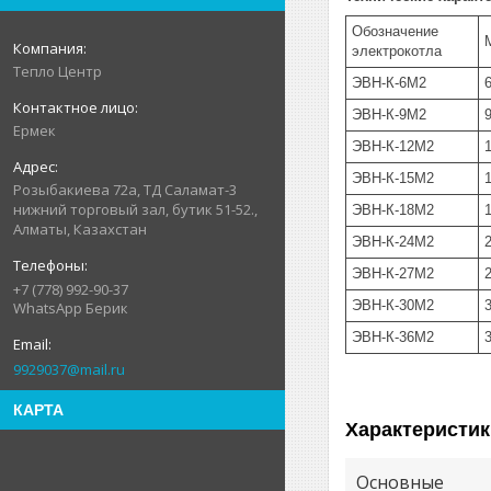
Обозначение
электрокотла
Тепло Центр
ЭВН-К-6М2
ЭВН-К-9М2
Ермек
ЭВН-К-12М2
ЭВН-К-15М2
Розыбакиева 72а, ТД Саламат-3
нижний торговый зал, бутик 51-52.,
ЭВН-К-18М2
Алматы, Казахстан
ЭВН-К-24М2
ЭВН-К-27М2
+7 (778) 992-90-37
ЭВН-К-30М2
WhatsApp Берик
ЭВН-К-36М2
9929037@mail.ru
КАРТА
Характеристик
Основные