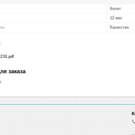
Келет
12 мес
ель
Казахстан
я
2Э1.pdf
ля заказа
е