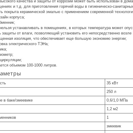
высокого качества и защиты от коррозии может быть использован в дом
ниях и т.д. для приготовления горячей воды в гигиеническо-санитарных
ть покрыта керамической эмалью с применением современной технологи
зайн корпуса;
бменник;
нельзя устанавливать в помещениях, в которых температура может опуск
ь защиты от влаги, позволяющий установить его непосредственно возле 
щенная изоляция, что обеспечивает еще большую экономию энергии;
овка электрического ТЭНа;
ика;
мометр;
ециркуляции;
ется объемом 100-1000 литров.
раметры
сть
35 кВт
250 л
е в баке/змеевике
0,6/1,0 МПа
1,2 м2
менников
1
змеевик