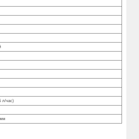
й
6 л/час)
 мм