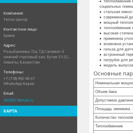
теплообменник 
социальных помеще
стальная емкос
современный ди
Тепло Центр
мощный теплоо
теплообменник 
высокая степен
Ермек
применена утол
возможна устан
гильза для датч
Розыбакиева 72а, ТД Саламат-3
встроенный тер
нижний торговый зал, бутик 51-52.,
патрубок для р
Алматы, Казахстан
модель выпуска
Основные па
+7 (778) 992-90-37
Номинальная мощно
WhatsApp Берик
Объем бака
9929037@mail.ru
Допустимое давлени
Площадь змеевика
КАРТА
Количество теплооб
Теплообменник