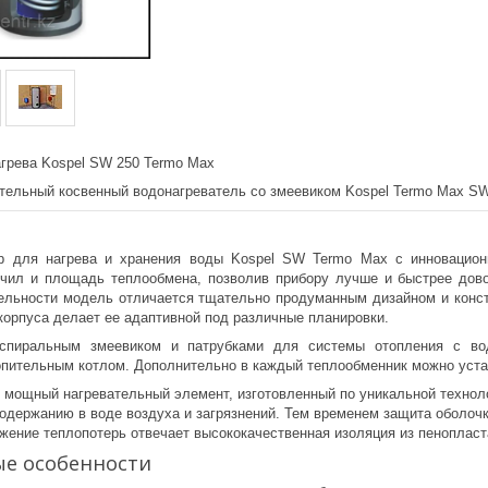
агрева Kospel SW 250 Termo Max
тельный косвенный водонагреватель со змеевиком Kospel Termo Max SW-
р для нагрева и хранения воды Kospel SW Termo Max с инновационн
ичил и площадь теплообмена, позволив прибору лучше и быстрее до
ельности модель отличается тщательно продуманным дизайном и конст
корпуса делает ее адаптивной под различные планировки.
 спиральным змеевиком и патрубками для системы отопления с во
опительным котлом. Дополнительно в каждый теплообменник можно уста
 мощный нагревательный элемент, изготовленный по уникальной техноло
одержанию в воде воздуха и загрязнений. Тем временем защита оболочк
ижение теплопотерь отвечает высококачественная изоляция из пенопласт
е особенности