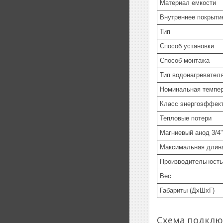
Материал емкости
Внутреннее покрыти
Тип
Способ установки
Способ монтажа
Тип водонагревател
Номинальная темпе
Класс энергоэффек
Тепловые потери
Магниевый анод 3/4"
Максимальная длин
Производительность
Вес
Габариты (ДхШхГ)
Схема подклю