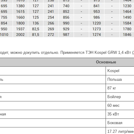
одит, можно докупить отдельно. Применяется ТЭН Kospel GRW 1,4 кВт (220В
Основные
Kospel
ль
Польша
87 кг
я
Бойлер
60 мес
ьная
35 кВт
Боковая
ть
17.27 литр/ми