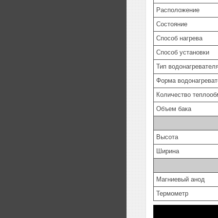
Расположение
Состояние
Способ нагрева
Способ установки
Тип водонагревате
Форма водонагреват
Количество теплооб
Объем бака
Высота
Ширина
Магниевый анод
Термометр