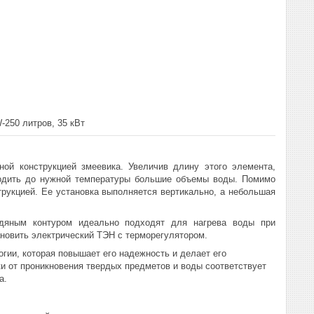
250 литров, 35 кВт
ой конструкцией змеевика. Увеличив длину этого элемента,
водить до нужной температуры большие объемы воды. Помимо
рукцией. Ее установка выполняется вертикально, а небольшая
дяным контуром идеально подходят для нагрева воды при
новить электрический ТЭН с терморегулятором.
гии, которая повышает его надежность и делает его
и от проникновения твердых предметов и воды соответствует
а.