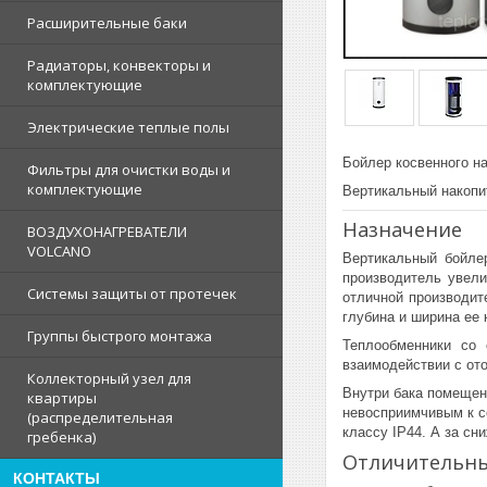
Расширительные баки
Радиаторы, конвекторы и
комплектующие
Электрические теплые полы
Бойлер косвенного н
Фильтры для очистки воды и
комплектующие
Вертикальный накопи
Назначение
ВОЗДУХОНАГРЕВАТЕЛИ
VOLCANO
Вертикальный бойле
производитель увел
Системы защиты от протечек
отличной производит
глубина и ширина ее 
Группы быстрого монтажа
Теплообменники со
взаимодействии с от
Коллекторный узел для
Внутри бака помещен
квартиры
невосприимчивым к с
(распределительная
классу IP44. А за сн
гребенка)
Отличительны
КОНТАКТЫ