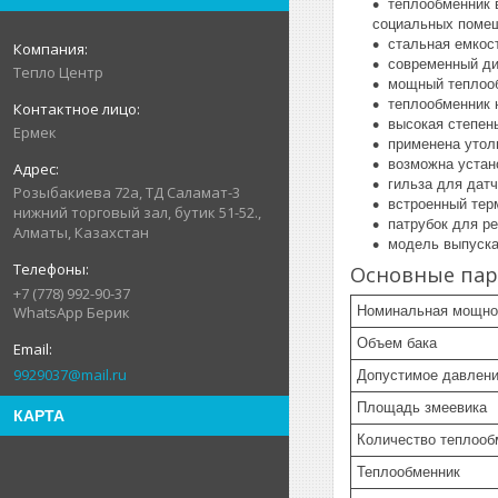
теплообменник 
социальных помеще
стальная емкос
современный ди
Тепло Центр
мощный теплоо
теплообменник 
высокая степен
Ермек
применена утол
возможна устан
гильза для датч
Розыбакиева 72а, ТД Саламат-3
встроенный тер
нижний торговый зал, бутик 51-52.,
патрубок для р
Алматы, Казахстан
модель выпуска
Основные па
+7 (778) 992-90-37
Номинальная мощно
WhatsApp Берик
Объем бака
9929037@mail.ru
Допустимое давлени
Площадь змеевика
КАРТА
Количество теплооб
Теплообменник