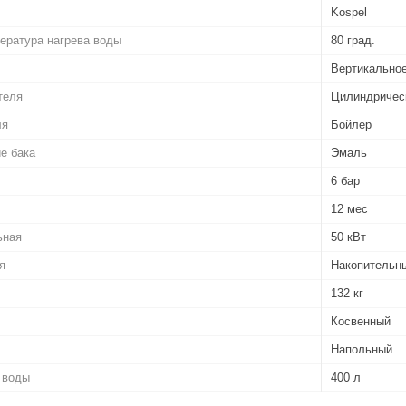
Kospel
ература нагрева воды
80 град.
Вертикально
теля
Цилиндричес
ля
Бойлер
е бака
Эмаль
6 бар
12 мес
ьная
50 кВт
я
Накопительн
132 кг
Косвенный
Напольный
 воды
400 л