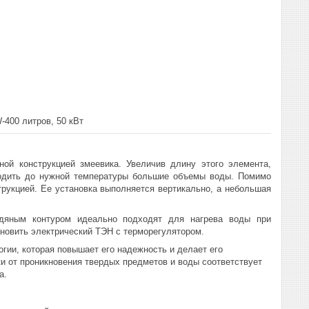
400 литров, 50 кВт
ой конструкцией змеевика. Увеличив длину этого элемента,
водить до нужной температуры большие объемы воды. Помимо
рукцией. Ее установка выполняется вертикально, а небольшая
дяным контуром идеально подходят для нагрева воды при
новить электрический ТЭН с терморегулятором.
гии, которая повышает его надежность и делает его
и от проникновения твердых предметов и воды соответствует
а.