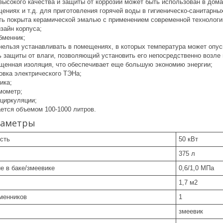
высокого качества и защиты от коррозии может быть использован в дом
ниях и т.д. для приготовления горячей воды в гигиеническо-санитарных
ть покрыта керамической эмалью с применением современной технологи
зайн корпуса;
бменник;
нельзя устанавливать в помещениях, в которых температура может опуск
ь защиты от влаги, позволяющий установить его непосредственно возле 
щенная изоляция, что обеспечивает еще большую экономию энергии;
овка электрического ТЭНа;
ика;
мометр;
ециркуляции;
ется объемом 100-1000 литров.
раметры
сть
50 кВт
375 л
е в баке/змеевике
0,6/1,0 МПа
1,7 м2
менников
1
змеевик