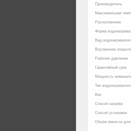
Производитель
Максимальная темп
Расположение
Форма водонагрева
Вид водонагревате
Внутреннее покрыти
Рабочее давление
Гарантийный срок
Мощность номинал
Тип водонагревател
Вес
Способ нагрева
Способ установки
Объём ёмкости для