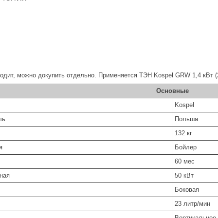
одит, можно докупить отдельно. Применяется ТЭН Kospel GRW 1,4 кВт (220В
Основные
Kospel
ль
Польша
132 кг
я
Бойлер
60 мес
ьная
50 кВт
Боковая
ть
23 литр/мин
Вертикальное