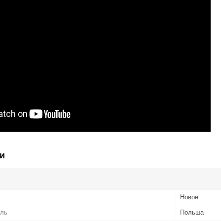
и
Новое
ель
Польша