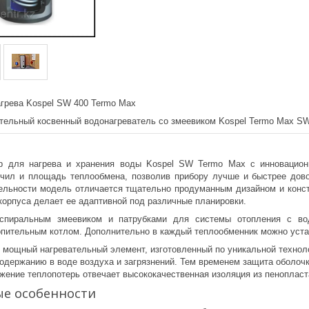
агрева Kospel SW 400 Termo Max
тельный косвенный водонагреватель со змеевиком Kospel Termo Max SW-
р для нагрева и хранения воды Kospel SW Termo Max с инновационн
ичил и площадь теплообмена, позволив прибору лучше и быстрее до
ельности модель отличается тщательно продуманным дизайном и конст
корпуса делает ее адаптивной под различные планировки.
 спиральным змеевиком и патрубками для системы отопления с во
опительным котлом. Дополнительно в каждый теплообменник можно уста
 мощный нагревательный элемент, изготовленный по уникальной техноло
одержанию в воде воздуха и загрязнений. Тем временем защита оболочк
ижение теплопотерь отвечает высококачественная изоляция из пенопласт
е особенности