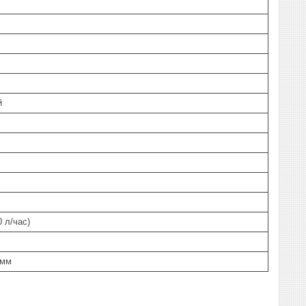
й
0 л/час)
 мм