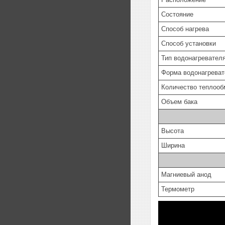
Состояние
Способ нагрева
Способ установки
Тип водонагревате
Форма водонагреват
Количество теплооб
Объем бака
Высота
Ширина
Магниевый анод
Термометр