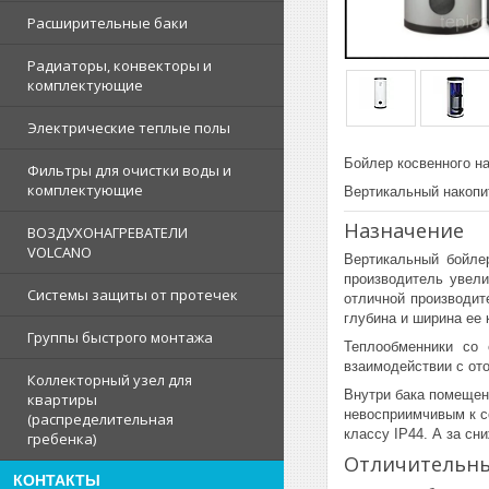
Расширительные баки
Радиаторы, конвекторы и
комплектующие
Электрические теплые полы
Бойлер косвенного н
Фильтры для очистки воды и
комплектующие
Вертикальный накопи
Назначение
ВОЗДУХОНАГРЕВАТЕЛИ
VOLCANO
Вертикальный бойле
производитель увел
Системы защиты от протечек
отличной производит
глубина и ширина ее 
Группы быстрого монтажа
Теплообменники со
взаимодействии с от
Коллекторный узел для
Внутри бака помещен
квартиры
невосприимчивым к с
(распределительная
классу IP44. А за сн
гребенка)
Отличительны
КОНТАКТЫ