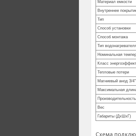
Материал емкости
Внутреннее покрыти
Тип
Способ установки
Способ монтажа
Тип водонагревател
Номинальная темпе
Класс энергоэффек
Тепловые потери
Магниевый анод 3/4"
Максимальная длин
Производительность
Вес
Габариты (ДхШхГ)
Схема подклю