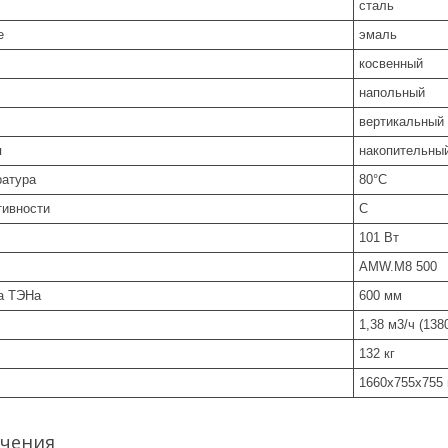
сталь
е
эмаль
косвенный
напольный
вертикальный
я
накопительны
ратура
80°С
тивности
С
101 Вт
AMW.M8 500
а ТЭНа
600 мм
1,38 м3/ч (138
132 кг
1660х755х755
чения