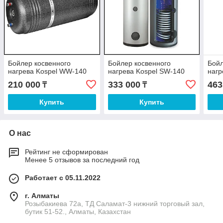
Бойлер косвенного
Бойлер косвенного
Бойл
нагрева Kospel WW-140
нагрева Kospel SW-140
нагр
210 000
333 000
463
₸
₸
Купить
Купить
О нас
Рейтинг не сформирован
Менее 5 отзывов за последний год
Работает с 05.11.2022
г. Алматы
Розыбакиева 72а, ТД Саламат-3 нижний торговый зал,
бутик 51-52., Алматы, Казахстан