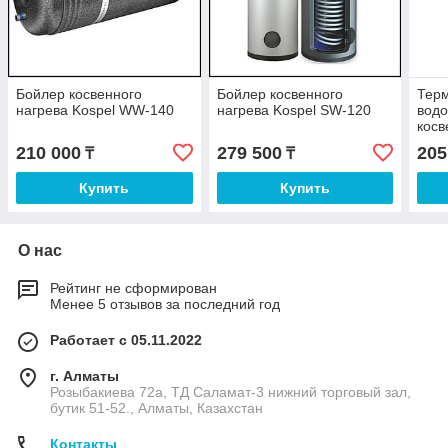
Бойлер косвенного
Бойлер косвенного
Терм
нагрева Kospel WW-140
нагрева Kospel SW-120
водо
косв
литр
210 000
279 500
205
₸
₸
Купить
Купить
О нас
Рейтинг не сформирован
Менее 5 отзывов за последний год
Работает с 05.11.2022
г. Алматы
Розыбакиева 72а, ТД Саламат-3 нижний торговый зал,
бутик 51-52., Алматы, Казахстан
Контакты