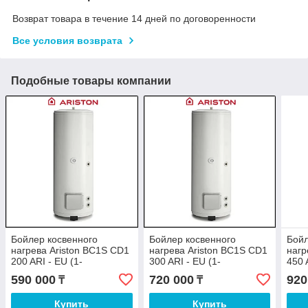
Возврат товара в течение 14 дней по договоренности
Все условия возврата
Подобные товары компании
Бойлер косвенного
Бойлер косвенного
Бойл
нагрева Ariston BC1S CD1
нагрева Ariston BC1S CD1
нагр
200 ARI - EU (1-
300 ARI - EU (1-
450 
теплообменник)
теплообменник)
тепл
590 000
720 000
920
₸
₸
Купить
Купить