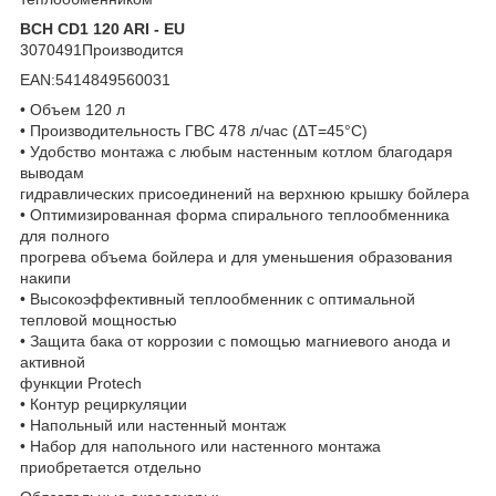
BCH CD1 120 ARI - EU
3070491Производится
EAN:5414849560031
• Объем 120 л
• Производительность ГВС 478 л/час (ΔT=45°С)
• Удобство монтажа с любым настенным котлом благодаря
выводам
гидравлических присоединений на верхнюю крышку бойлера
• Оптимизированная форма спирального теплообменника
для полного
прогрева объема бойлера и для уменьшения образования
накипи
• Высокоэффективный теплообменник с оптимальной
тепловой мощностью
• Защита бака от коррозии с помощью магниевого анода и
активной
функции Protech
• Контур рециркуляции
• Напольный или настенный монтаж
• Набор для напольного или настенного монтажа
приобретается отдельно