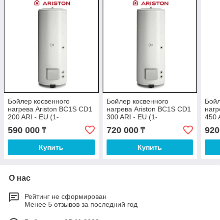
Бойлер косвенного
Бойлер косвенного
Бойл
нагрева Ariston BC1S CD1
нагрева Ariston BC1S CD1
нагр
200 ARI - EU (1-
300 ARI - EU (1-
450 
теплообменник)
теплообменник)
тепл
590 000
720 000
920
₸
₸
Купить
Купить
О нас
Рейтинг не сформирован
Менее 5 отзывов за последний год