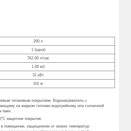
200 л
1 (одна)
762.00 л/час
1.00 м2
31 кВт
101 кг
левым титановым покрытием. Водонагреватель с
тающему на жидком топливе водогрейному или солнечной
 баке.
0°C защитное покрытие.
в помещении, защищенном от низких температур.