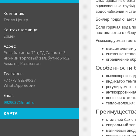
Эмалированные баки 
оцинкованные трубы)
водоснабжения и ста
Бойлер подключается
Тепло Центр
Если горячая вода по
поставляется с обор
Ермек
Рекомендуемая темпе
максимальный у
Розыбакиева 72а, ТД Саламат-3
снижение тепло
нижний торговый зал, бутик 51-52.,
ограничение обр
Алматы, Казахстан
Особенности б
высокопроизвод
+7 (778) 992-90-37
индикатор темп
WhatsApp Берик
регулируемые н
антикоррозийна
внешняя отделк
9929037@mail.ru
теплоизоляция:
Преимущества 
КАРТА
стальной бак с
спиральный теп
магниевый анод 
ревизионным ф