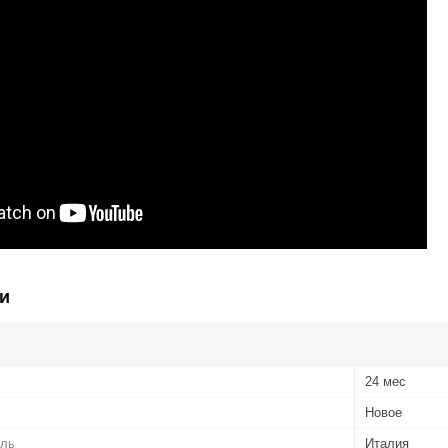
и
24 мес
Новое
ель
Италия