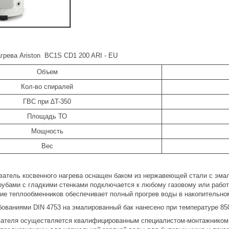
агрева Ariston BC1S CD1 200 ARI - EU
Объем
Кол-во спиралей
ГВС при ∆T-350
Площадь ТО
Мощность
Вес
ватель косвенного нагрева оснащен баком из нержавеющей стали с эма
рубами с гладкими стенками подключается к любому газовому или рабо
ие теплообменников обеспечивает полный прогрев воды в накопительном
ебованиями DIN 4753 на эмалированный бак нанесено при температуре 85
вателя осуществляется квалифицированным специалистом-монтажником 