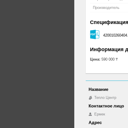
Производитель
Спецификаци
420010260404.
Информация д
Цена:
590 000 ₸
Тепло Центр
Ермек