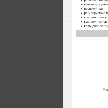
гильза для дат
рециркуляция
регулируемые п
комплект тэнов 3
комплект тэнов 6
кольцевая загл
Мак