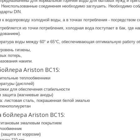
предназначены для нормальной горячей воды для бытовых нужд и приг
. Неиспользованные соединения необходимо заглушить. Необходимо со
ндарты DIN.
 к водопроводу холодной воды, а в точках потребления - посредством с
требляется из точки потребления, холодная вода поступает в бак, где н
удованием).
ратура воды между 60° и 65°C, обеспечивающая оптимальную работу о
ровень гигиены,
вых потерь,
азования накипи.
ойлера Ariston BC1S:
ительные теплообменники
ературы (дисплей)
ожки для обеспечения стабильности
я защита (магниевые аноды)
а: листовая сталь, покрашенная белой эмалью
 пенополиуретан
бойлера Ariston BC1S:
 титановым эмалевым покрытием
лообменник
(защита от коррозии)
ланец 110 мм