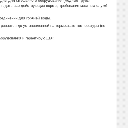
одны для смешанного оборудования (медные трубы,
блюдать все действующие нормы, требования местных служб
оединений для горячей воды.
агревается до установленной на термостате температуры (не
борудования и гарантирующая: