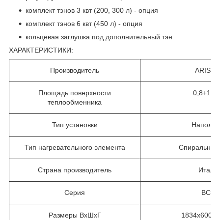
комплект тэнов 3 квт (200, 300 л) - опция
комплект тэнов 6 квт (450 л) - опция
кольцевая заглушка под дополнительный тэн
ХАРАКТЕРИСТИКИ:
Производитель
ARIST
Площадь поверхности
0,8+1,3
теплообменника
Тип установки
Наполь
Тип нагревательного элемента
Cпиральный 
Страна производитель
Итали
Серия
BC2S
Размеры ВхШхГ
1834x600x6