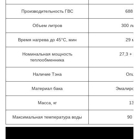
Производительность ГВС
688 л/
Объем литров
300 лит
Время нагрева до 45°C, мин
29 ми
Номинальная мощность
27,3 + 36
теплообменника
Наличие Тэна
Опци
Материал бака
Эмалиров
Масса, кг
135
Максимальная температура воды
90 °С