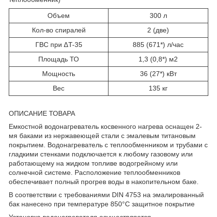
Объем
300 л
Кол-во спиралей
2 (две)
ГВС при ∆T-35
885 (671*) л/час
Площадь ТО
1,3 (0,8*) м2
Мощность
36 (27*) кВт
Вес
135 кг
ОПИСАНИЕ ТОВАРА
Емкостной водонагреватель косвенного нагрева оснащен 2-
мя баками из нержавеющей стали с эмалевым титановым
покрытием. Водонагреватель с теплообменником и трубами с
гладкими стенками подключается к любому газовому или
работающему на жидком топливе водогрейному или
солнечной системе. Расположение теплообменников
обеспечивает полный прогрев воды в накопительном баке.
В соответствии с требованиями DIN 4753 на эмалированный
бак нанесено при температуре 850°C защитное покрытие
Установка водонагревателя осуществляется