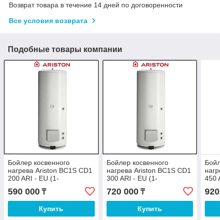
Возврат товара в течение 14 дней по договоренности
Все условия возврата
Подобные товары компании
Бойлер косвенного
Бойлер косвенного
Бойл
нагрева Ariston BC1S CD1
нагрева Ariston BC1S CD1
нагр
200 ARI - EU (1-
300 ARI - EU (1-
450 
теплообменник)
теплообменник)
тепл
590 000
720 000
920
₸
₸
Купить
Купить