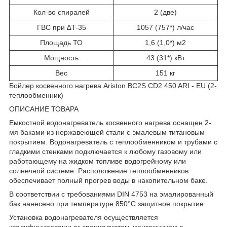
Кол-во спиралей
2 (две)
ГВС при ∆T-35
1057 (757*) л/час
Площадь ТО
1,6 (1,0*) м2
Мощность
43 (31*) кВт
Вес
151 кг
Бойлер косвенного нагрева Ariston BC2S CD2 450 ARI - EU (2-
теплообменник)
ОПИСАНИЕ ТОВАРА
Емкостной водонагреватель косвенного нагрева оснащен 2-
мя баками из нержавеющей стали с эмалевым титановым
покрытием. Водонагреватель с теплообменником и трубами с
гладкими стенками подключается к любому газовому или
работающему на жидком топливе водогрейному или
солнечной системе. Расположение теплообменников
обеспечивает полный прогрев воды в накопительном баке.
В соответствии с требованиями DIN 4753 на эмалированный
бак нанесено при температуре 850°C защитное покрытие
Установка водонагревателя осуществляется
квалифицированным специалистом-монтажником в