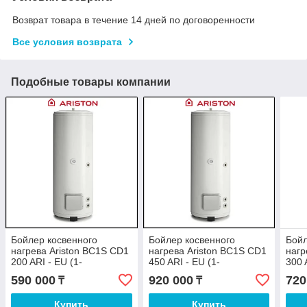
Возврат товара в течение 14 дней по договоренности
Все условия возврата
Подобные товары компании
Бойлер косвенного
Бойлер косвенного
Бойл
нагрева Ariston BC1S CD1
нагрева Ariston BC1S CD1
нагр
200 ARI - EU (1-
450 ARI - EU (1-
300 
теплообменник)
теплообменник)
тепл
590 000
920 000
720
₸
₸
Купить
Купить