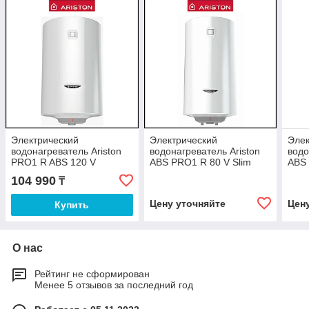
Электрический
Электрический
Элек
водонагреватель Ariston
водонагреватель Ariston
водо
PRO1 R ABS 120 V
ABS PRO1 R 80 V Slim
ABS 
104 990
₸
Цену уточняйте
Цен
Купить
О нас
Рейтинг не сформирован
Менее 5 отзывов за последний год