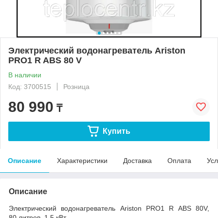
Электрический водонагреватель Ariston
PRO1 R ABS 80 V
В наличии
Код: 3700515
Розница
80 990
₸
Купить
Описание
Характеристики
Доставка
Оплата
Усл
Описание
Электрический водонагреватель Ariston PRO1 R ABS 80V,
80 литров, 1,5 кВт