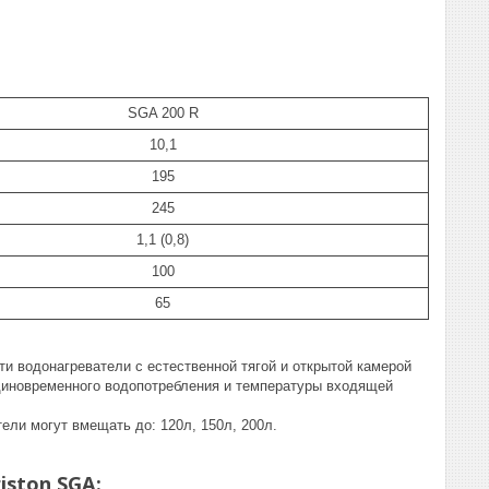
SGA 200 R
10,1
195
245
1,1 (0,8)
100
65
и водонагреватели с естественной тягой и открытой камерой
единовременного водопотребления и температуры входящей
ели могут вмещать до: 120л, 150л, 200л.
ston SGA: