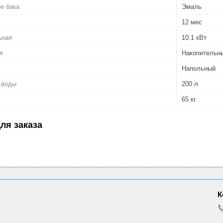
е бака
Эмаль
12 мес
ьная
10.1 кВт
я
Накопительн
Напольный
 воды
200 л
65 кг
ля заказа