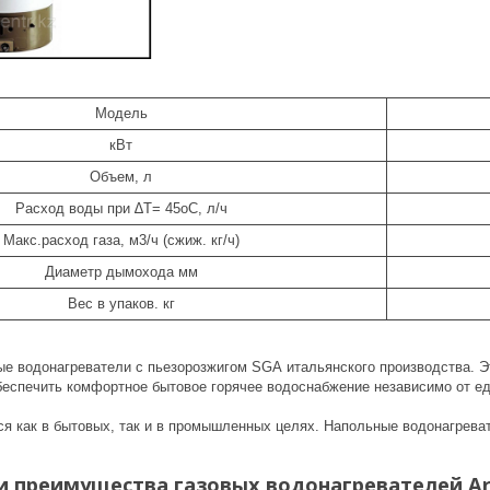
Модель
кВт
Объем, л
Расход воды при ∆T= 45oC, л/ч
Макс.расход газа, м3/ч (сжиж. кг/ч)
Диаметр дымохода мм
Вес в упаков. кг
ые водонагреватели с пьезорозжигом SGA итальянского производства. Эт
обеспечить комфортное бытовое горячее водоснабжение независимо от 
я как в бытовых, так и в промышленных целях. Напольные водонагреват
и преимущества газовых водонагревателей Ari