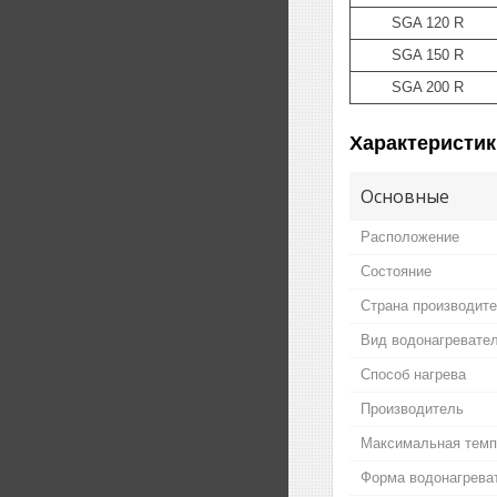
SGA 120 R
SGA 150 R
SGA 200 R
Характеристик
Основные
Расположение
Состояние
Страна производит
Вид водонагревате
Способ нагрева
Производитель
Максимальная темп
Форма водонагрева