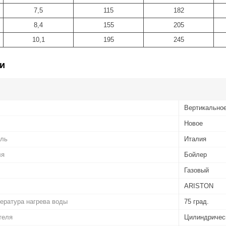
7,5
115
182
8,4
155
205
10,1
195
245
и
Вертикально
Новое
ель
Италия
ля
Бойлер
Газовый
ARISTON
ература нагрева воды
75 град.
теля
Цилиндричес