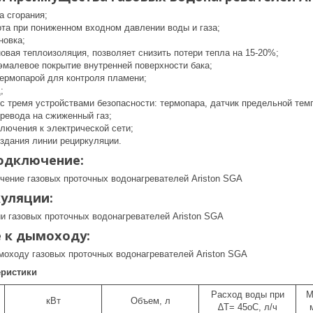
а сгорания;
ота при пониженном входном давлении воды и газа;
новка;
овая теплоизоляция, позволяет снизить потери тепла на 15-20%;
эмалевое покрытие внутренней поверхности бака;
термопарой для контроля пламени;
;
 с тремя устройствами безопасности: термопара, датчик предельной те
ревода на сжиженный газ;
лючения к электрической сети;
здания линии рециркуляции.
одключение:
уляции:
 к дымоходу:
еристики
Расход воды при
М
кВт
Объем, л
∆T= 45oC, л/ч