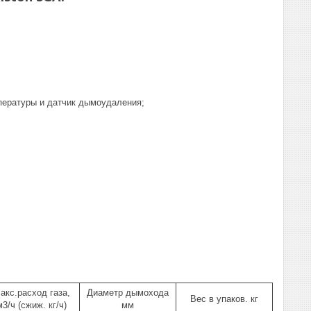
мпературы и датчик дымоудаления;
акс.расход газа,
Диаметр дымохода
Вес в упаков. кг
м3/ч (сжиж. кг/ч)
мм