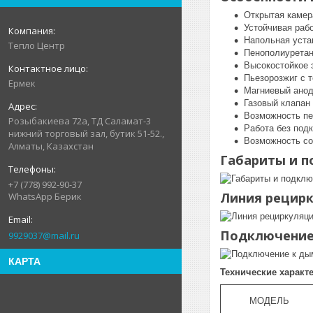
Открытая камер
Устойчивая раб
Напольная уста
Тепло Центр
Пенополиуретан
Высокостойкое 
Пьезорозжиг с 
Ермек
Магниевый анод
Газовый клапан
Возможность пе
Розыбакиева 72а, ТД Саламат-3
Работа без подк
нижний торговый зал, бутик 51-52.,
Возможность со
Алматы, Казахстан
Габариты и п
+7 (778) 992-90-37
Линия рецирк
WhatsApp Берик
Подключение
9929037@mail.ru
КАРТА
Технические характ
МОДЕЛЬ