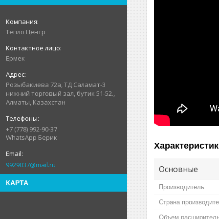
Тепло Центр
Ермек
Розыбакиева 72а, ТД Саламат-3
нижний торговый зал, бутик 51-52.,
Алматы, Казахстан
+7 (778) 992-90-37
WhatsApp Берик
Характеристик
9929037@mail.ru
Основные
КАРТА
Производитель
Страна производит
Объем расширитель