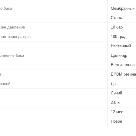
о бака
Мембранный
Сталь
чее давление
10 бар
чая температура
100 град.
Настенный
олнение бака
Цилиндр
Вертикальное
ы
EPDM резина
раной
Да
Синий
2.8 кг
12 мес
Новое