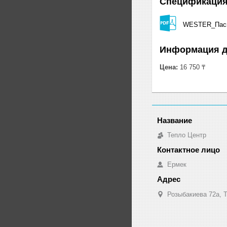
Спецификаци
WESTER_Пасп
Информация д
Цена:
16 750 ₸
Тепло Центр
Ермек
Розыбакиева 72а, Т