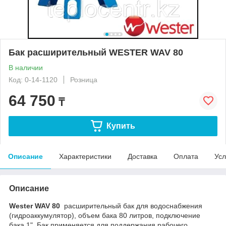
Бак расширительный WESTER WAV 80
В наличии
Код: 0-14-1120
Розница
64 750
₸
Купить
Описание
Характеристики
Доставка
Оплата
Усл
Описание
Wester WAV 80
расширительный бак для водоснабжения
(гидроаккумулятор), объем бака 80 литров, подключение
бака 1". Бак применяется для поддержания рабочего