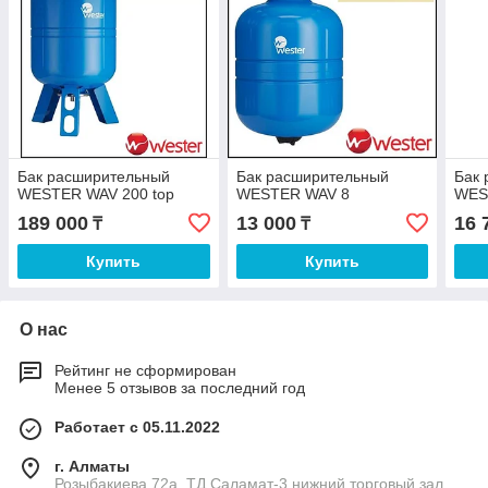
Бак расширительный
Бак расширительный
Бак
WESTER WAV 200 top
WESTER WAV 8
WES
189 000
13 000
16 
₸
₸
Купить
Купить
О нас
Рейтинг не сформирован
Менее 5 отзывов за последний год
Работает с 05.11.2022
г. Алматы
Розыбакиева 72а, ТД Саламат-3 нижний торговый зал,