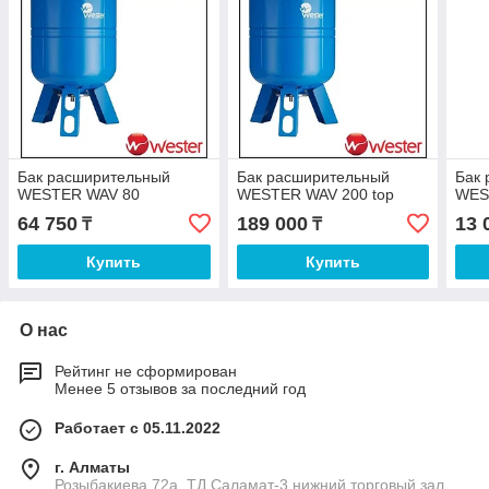
Бак расширительный
Бак расширительный
Бак
WESTER WAV 80
WESTER WAV 200 top
WES
64 750
189 000
13 
₸
₸
Купить
Купить
О нас
Рейтинг не сформирован
Менее 5 отзывов за последний год
Работает с 05.11.2022
г. Алматы
Розыбакиева 72а, ТД Саламат-3 нижний торговый зал,