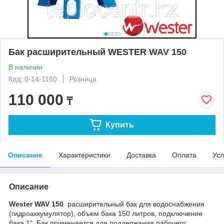
Бак расширительный WESTER WAV 150
В наличии
Код: 0-14-1160
Розница
110 000
₸
Купить
Описание
Характеристики
Доставка
Оплата
Усл
Описание
Wester WAV 150
расширительный бак для водоснабжения
(гидроаккумулятор), объем бака 150 литров, подключение
бака 1". Бак применяется для поддержания рабочего