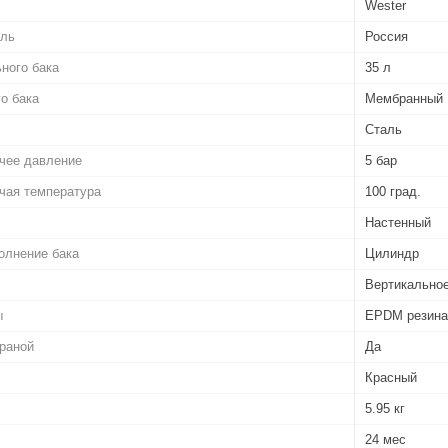
Wester
ель
Россия
ного бака
35 л
о бака
Мембранный
Сталь
чее давление
5 бар
чая температура
100 град.
Настенный
олнение бака
Цилиндр
Вертикальное
ы
EPDM резина
раной
Да
Красный
5.95 кг
24 мес