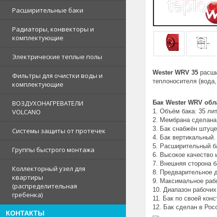
Расширительные баки
Радиаторы, конвекторы и
комплектующие
Электрические теплые полы
Wester WRV 35
расши
Фильтры для очистки воды и
теплоносителя (вода,
комплектующие
Бак Wester WRV обл
ВОЗДУХОНАГРЕВАТЕЛИ
1. Объём бака: 35 ли
VOLCANO
2. Мембрана сделана
3. Бак снабжён штуце
Системы защиты от протечек
4. Бак вертикальный.
5. Расширительный ба
Группы быстрого монтажа
6. Высокое качество 
7. Внешняя сторона 
Коллекторный узел для
8. Предварительное д
квартиры
9. Максимальное рабо
(распределительная
10. Диапазон рабочих
гребенка)
11. Бак по своей кон
12. Бак сделан в Рос
КОНТАКТЫ