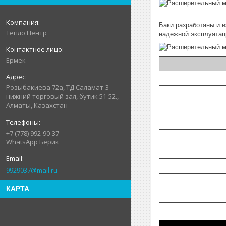
Баки разработаны и и
Тепло Центр
надежной эксплуатац
Ермек
Розыбакиева 72а, ТД Саламат-3
нижний торговый зал, бутик 51-52.,
Алматы, Казахстан
+7 (778) 992-90-37
WhatsApp Берик
9929037@mail.ru
КАРТА