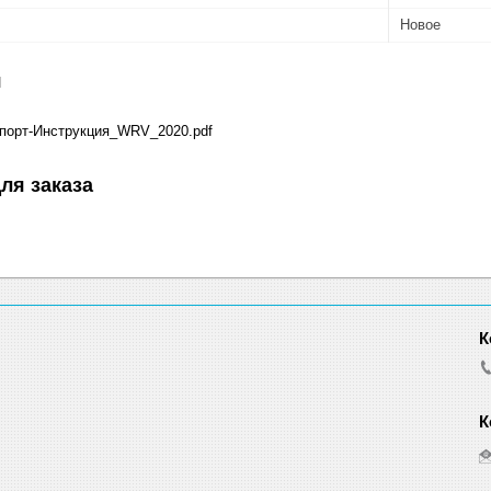
Новое
я
орт-Инструкция_WRV_2020.pdf
ля заказа