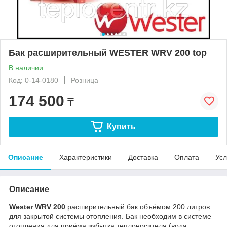
Бак расширительный WESTER WRV 200 top
В наличии
Код: 0-14-0180
Розница
174 500
₸
Купить
Описание
Характеристики
Доставка
Оплата
Усл
Описание
Wester WRV 200
расширительный бак объёмом 200 литров
для закрытой системы отопления. Бак необходим в системе
отопления для приёма избытка теплоносителя (вода,