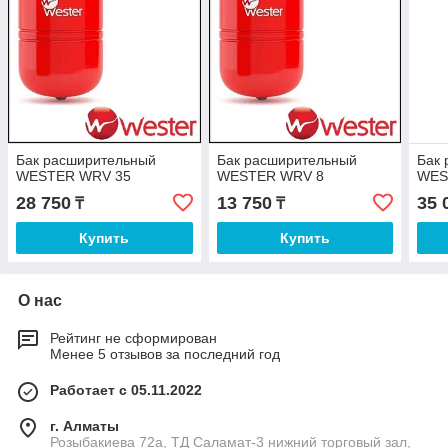
Бак расширительный
Бак расширительный
Бак
WESTER WRV 35
WESTER WRV 8
WES
28 750
13 750
35 
₸
₸
Купить
Купить
О нас
Рейтинг не сформирован
Менее 5 отзывов за последний год
Работает с 05.11.2022
г. Алматы
Розыбакиева 72а, ТД Саламат-3 нижний торговый зал,