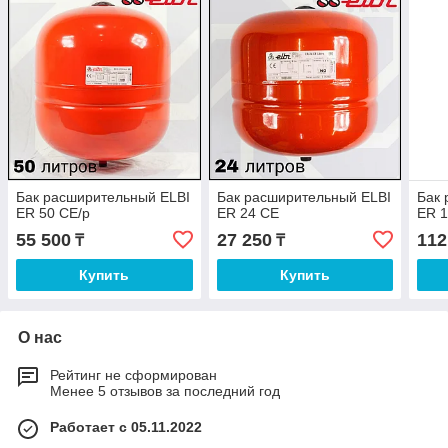
Бак расширительный ELBI
Бак расширительный ELBI
Бак 
ER 50 CE/p
ER 24 CE
ER 
55 500
27 250
112
₸
₸
Купить
Купить
О нас
Рейтинг не сформирован
Менее 5 отзывов за последний год
Работает с 05.11.2022