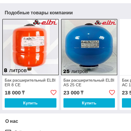
Подобные товары компании
Бак расширительный ELBI
Бак расширительный ELBI
Бак 
ER 8 CE
AS 25 CE
AC 
18 000
23 000
23 
₸
₸
Купить
Купить
О нас