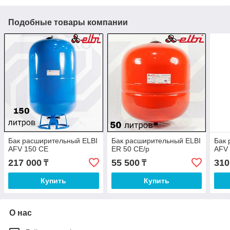
Подобные товары компании
Бак расширительный ELBI
Бак расширительный ELBI
Бак 
AFV 150 CE
ER 50 CE/p
AFV
217 000
55 500
310
₸
₸
Купить
Купить
О нас