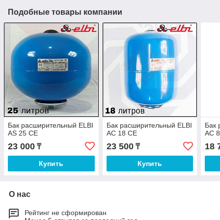
Подобные товары компании
Бак расширительный ELBI
Бак расширительный ELBI
Бак 
AS 25 CE
AC 18 CE
AC 
23 000
23 500
18 
₸
₸
Купить
Купить
О нас
Рейтинг не сформирован