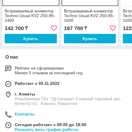
Встраиваемый конвектор
Встраиваемый конвектор
Встр
Techno Usual KVZ 250-85-
Techno Usual KVZ 250-85-
Tech
1400
1600
110
142 700
167 700
122
₸
₸
Купить
Купить
О нас
Рейтинг не сформирован
Менее 5 отзывов за последний год
Работает с 05.11.2022
г. Алматы
Розыбакиева 72а, ТД Саламат-3 нижний торговый зал,
бутик 51-52., Алматы, Казахстан
Контакты
Сегодня работает с 09:00 до 18:00
Показать весь график работы