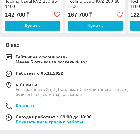
Techno Usual KVZ 250-85-
Techno Usual KVZ 250-85-
Tech
1400
1600
110
142 700
167 700
122
₸
₸
Купить
Купить
О нас
Рейтинг не сформирован
Менее 5 отзывов за последний год
Работает с 05.11.2022
г. Алматы
Розыбакиева 72а, ТД Саламат-3 нижний торговый зал,
бутик 51-52., Алматы, Казахстан
Контакты
Сегодня работает с 09:00 до 18:00
Показать весь график работы