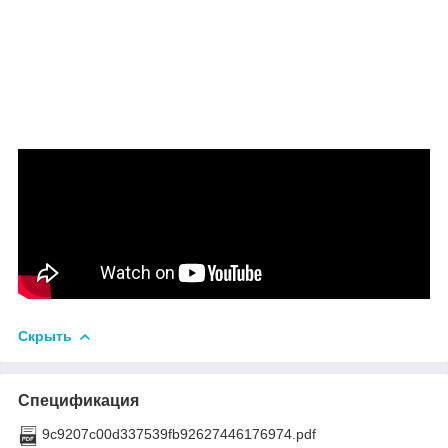
Скрыть
Спецификация
9c9207c00d337539fb92627446176974.pdf