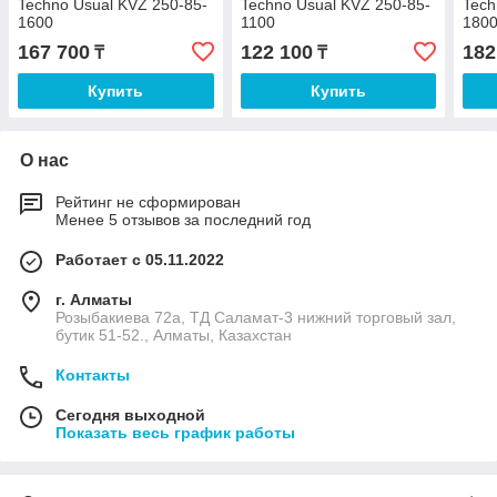
Techno Usual KVZ 250-85-
Techno Usual KVZ 250-85-
Tech
1600
1100
180
167 700
122 100
182
₸
₸
Купить
Купить
О нас
Рейтинг не сформирован
Менее 5 отзывов за последний год
Работает с 05.11.2022
г. Алматы
Розыбакиева 72а, ТД Саламат-3 нижний торговый зал,
бутик 51-52., Алматы, Казахстан
Контакты
Сегодня выходной
Показать весь график работы