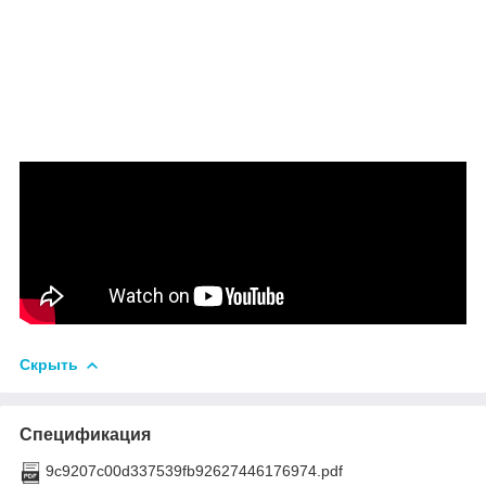
Скрыть
Спецификация
9c9207c00d337539fb92627446176974.pdf