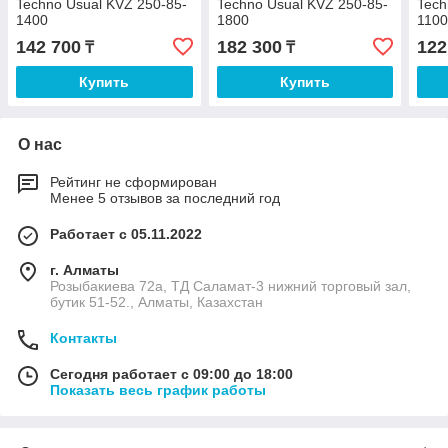
Techno Usual KVZ 250-85-
Techno Usual KVZ 250-85-
Tech
1400
1800
110
142 700
182 300
122
₸
₸
Купить
Купить
О нас
Рейтинг не сформирован
Менее 5 отзывов за последний год
Работает с 05.11.2022
г. Алматы
Розыбакиева 72а, ТД Саламат-3 нижний торговый зал,
бутик 51-52., Алматы, Казахстан
Контакты
Сегодня работает с 09:00 до 18:00
Показать весь график работы