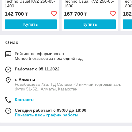
Techno Usual KVZ 250-85-
Techno Usual KVZ 250-85-
Tech
1400
1600
180
142 700
167 700
182
₸
₸
Купить
Купить
О нас
Рейтинг не сформирован
Менее 5 отзывов за последний год
Работает с 05.11.2022
г. Алматы
Розыбакиева 72а, ТД Саламат-3 нижний торговый зал,
бутик 51-52., Алматы, Казахстан
Контакты
Сегодня работает с 09:00 до 18:00
Показать весь график работы