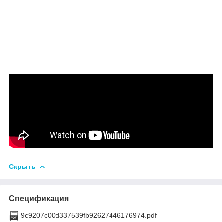
Скрыть
Спецификация
9c9207c00d337539fb92627446176974.pdf