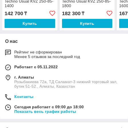
Techno Usual KVZ 250-85-
Techno Usual KVZ 250-85-
Tech
1400
1800
160
142 700
182 300
167
₸
₸
Купить
Купить
О нас
Рейтинг не сформирован
Менее 5 отзывов за последний год
Работает с 05.11.2022
г. Алматы
Розыбакиева 72а, ТД Саламат-3 нижний торговый зал,
бутик 51-52., Алматы, Казахстан
Контакты
Сегодня работает с 09:00 до 18:00
Показать весь график работы