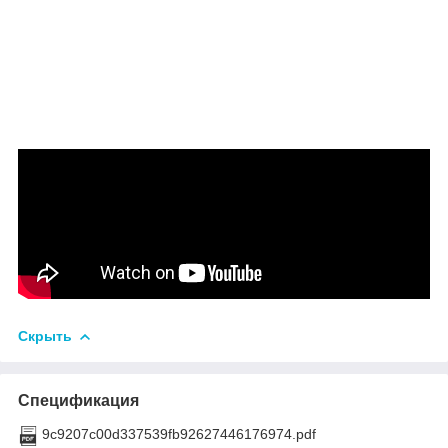
Скрыть
Спецификация
9c9207c00d337539fb92627446176974.pdf