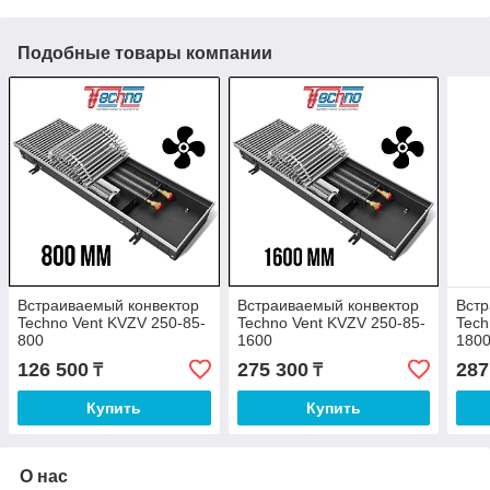
Подобные товары компании
Встраиваемый конвектор
Встраиваемый конвектор
Встр
Techno Vent KVZV 250-85-
Techno Vent KVZV 250-85-
Tech
800
1600
180
126 500
275 300
287
₸
₸
Купить
Купить
О нас