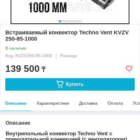
Встраиваемый конвектор Techno Vent KVZV
250-85-1000
В наличии
Код: KVZV250-85-1000
Розница
139 500
₸
Купить
Описание
Характеристики
Доставка
Оплата
Усл
Описание
Внутрипольный конвектор Techno Vent с
принудительной конвекцией (с вентилятором)