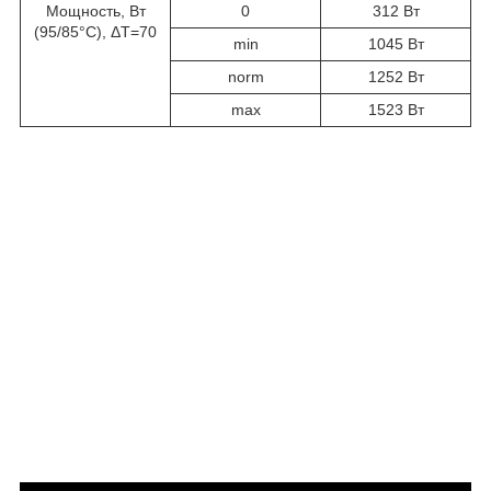
Мощность, Вт
0
312 Вт
(95/85°С), ΔТ=70
min
1045 Вт
norm
1252 Вт
max
1523 Вт